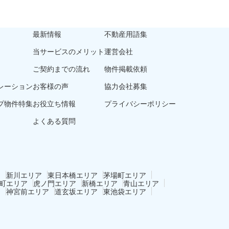
最新情報
不動産用語集
当サービスのメリット
運営会社
ご契約までの流れ
物件掲載依頼
レーション
お客様の声
協力会社募集
プ物件特集
お役立ち情報
プライバシーポリシー
よくある質問
ア
新川エリア
東日本橋エリア
茅場町エリア
町エリア
虎ノ門エリア
新橋エリア
青山エリア
ア
神宮前エリア
道玄坂エリア
東池袋エリア