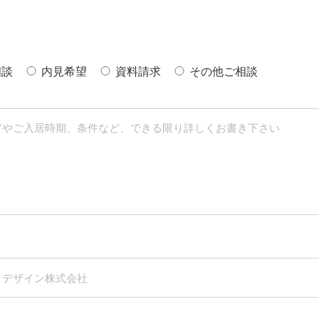
相談
内見希望
資料請求
その他ご相談