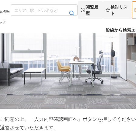
閲覧履
検討リス
所移転
歴
ト
ック
沿線から検索
エ
ご同意の上、「入力内容確認画面へ」ボタンを押してください
返答させていただきます。