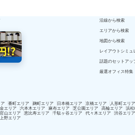
ら
沿線から検索
エリアから検索
地図から検索
レイアウトシミュ
話題のセットアッ
厳選オフィス特集
リア
番町エリア
麹町エリア
日本橋エリア
京橋エリア
人形町エリ
金エリア
六本木エリア
麻布エリア
芝公園エリア
高輪エリア
浜松
官山エリア
恵比寿エリア
千駄ヶ谷エリア
代々木エリア
渋谷エリ
上野エリア