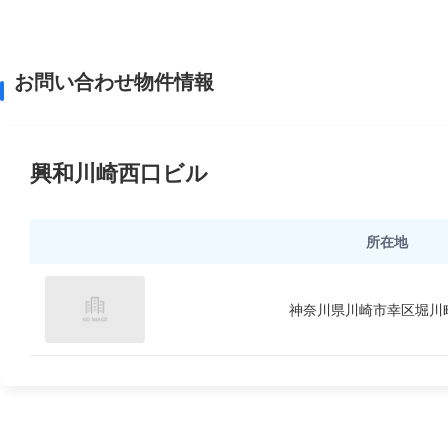
お問い合わせ物件情報
興和川崎西口ビル
所在地
神奈川県川崎市幸区堀川町