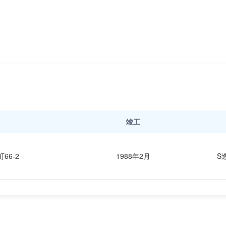
竣工
66-2
1988年2月
S