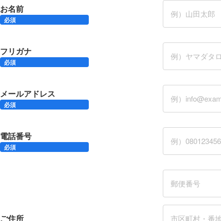
お名前
必須
フリガナ
必須
メールアドレス
必須
電話番号
必須
ご住所