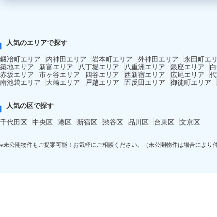
人気のエリアで探す
鍛冶町エリア
内神田エリア
岩本町エリア
外神田エリア
永田町エ
築地エリア
新富エリア
八丁堀エリア
八重洲エリア
銀座エリア
白
赤坂エリア
市ヶ谷エリア
四谷エリア
西新宿エリア
広尾エリア
代
南池袋エリア
大崎エリア
戸越エリア
五反田エリア
御徒町エリア
人気の区で探す
千代田区
中央区
港区
新宿区
渋谷区
品川区
台東区
文京区
※未公開物件もご提案可能！お気軽にご相談ください。（未公開物件は場合により