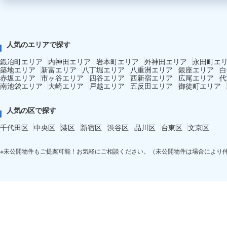
人気のエリアで探す
鍛冶町エリア
内神田エリア
岩本町エリア
外神田エリア
永田町エ
築地エリア
新富エリア
八丁堀エリア
八重洲エリア
銀座エリア
白
赤坂エリア
市ヶ谷エリア
四谷エリア
西新宿エリア
広尾エリア
代
南池袋エリア
大崎エリア
戸越エリア
五反田エリア
御徒町エリア
人気の区で探す
千代田区
中央区
港区
新宿区
渋谷区
品川区
台東区
文京区
※未公開物件もご提案可能！お気軽にご相談ください。（未公開物件は場合により