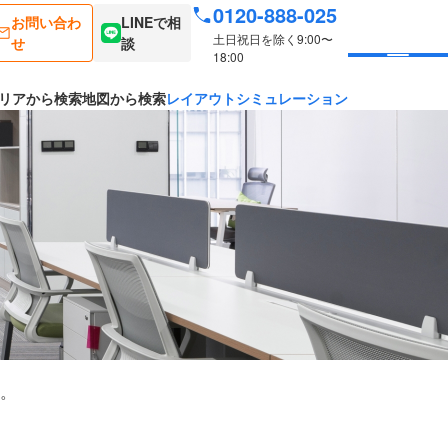
0120-888-025
お問い合わ
LINEで相
土日祝日を除く9:00〜
せ
談
18:00
リアから検索
地図から検索
レイアウトシミュレーション
。