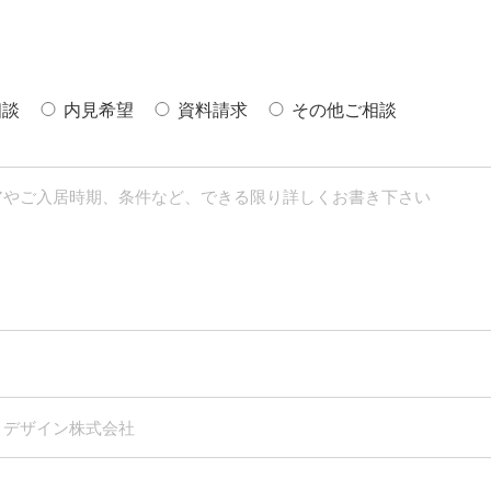
相談
内見希望
資料請求
その他ご相談