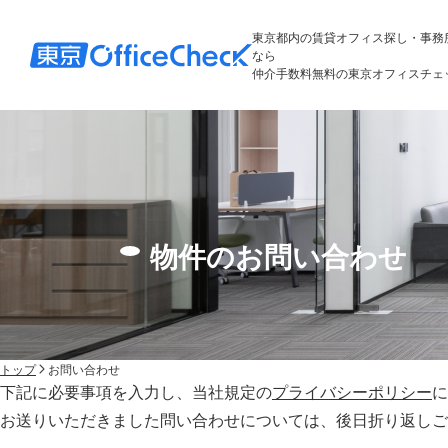
東京都内の賃貸オフィス探し・事務
なら
仲介手数料無料の東京オフィスチェ
物件のお問い合わせ
トップ
お問い合わせ
下記に必要事項を入力し、当社規定の
プライバシーポリシー
に
お送りいただきました問い合わせについては、後⽇折り返しご