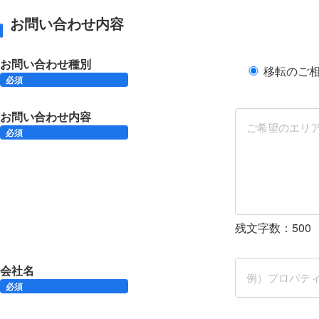
お問い合わせ内容
お問い合わせ種別
移転のご
必須
お問い合わせ内容
必須
残文字数：
500
会社名
必須