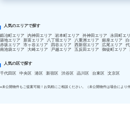
人気のエリアで探す
鍛冶町エリア
内神田エリア
岩本町エリア
外神田エリア
永田町エ
築地エリア
新富エリア
八丁堀エリア
八重洲エリア
銀座エリア
白
赤坂エリア
市ヶ谷エリア
四谷エリア
西新宿エリア
広尾エリア
代
南池袋エリア
大崎エリア
戸越エリア
五反田エリア
御徒町エリア
人気の区で探す
千代田区
中央区
港区
新宿区
渋谷区
品川区
台東区
文京区
※未公開物件もご提案可能！お気軽にご相談ください。（未公開物件は場合により