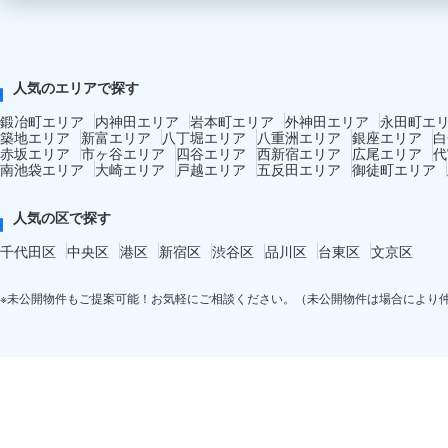
人気のエリアで探す
鍛冶町エリア
内神田エリア
岩本町エリア
外神田エリア
永田町エ
築地エリア
新富エリア
八丁堀エリア
八重洲エリア
銀座エリア
白
赤坂エリア
市ヶ谷エリア
四谷エリア
西新宿エリア
広尾エリア
代
南池袋エリア
大崎エリア
戸越エリア
五反田エリア
御徒町エリア
人気の区で探す
千代田区
中央区
港区
新宿区
渋谷区
品川区
台東区
文京区
※未公開物件もご提案可能！お気軽にご相談ください。（未公開物件は場合により