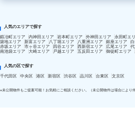
人気のエリアで探す
鍛冶町エリア
内神田エリア
岩本町エリア
外神田エリア
永田町エ
築地エリア
新富エリア
八丁堀エリア
八重洲エリア
銀座エリア
白
赤坂エリア
市ヶ谷エリア
四谷エリア
西新宿エリア
広尾エリア
代
南池袋エリア
大崎エリア
戸越エリア
五反田エリア
御徒町エリア
人気の区で探す
千代田区
中央区
港区
新宿区
渋谷区
品川区
台東区
文京区
※未公開物件もご提案可能！お気軽にご相談ください。（未公開物件は場合により