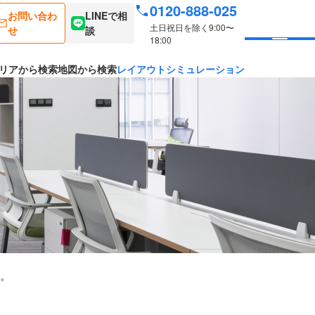
0120-888-025
お問い合わ
LINEで相
土日祝日を除く9:00〜
せ
談
18:00
リアから検索
地図から検索
レイアウトシミュレーション
。