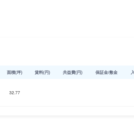
面積(坪)
賃料(円)
共益費(円)
保証金/敷金
32.77