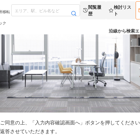
閲覧履
検討リス
所移転
歴
ト
ック
沿線から検索
エ
ご同意の上、「入力内容確認画面へ」ボタンを押してください
返答させていただきます。