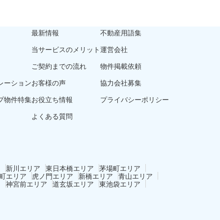
最新情報
不動産用語集
当サービスのメリット
運営会社
ご契約までの流れ
物件掲載依頼
レーション
お客様の声
協力会社募集
プ物件特集
お役立ち情報
プライバシーポリシー
よくある質問
ア
新川エリア
東日本橋エリア
茅場町エリア
町エリア
虎ノ門エリア
新橋エリア
青山エリア
ア
神宮前エリア
道玄坂エリア
東池袋エリア