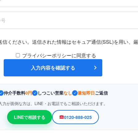
送信ください。送信された情報はセキュア通信(SSL)を用い、
プライバシーポリシーに同意する
仲介手数料
0円
しつこい営業
なし
最短即日
ご返信
✓
✓
✓
入力が面倒な方は、LINE・お電話でもご相談いただけます。
LINEで相談する
0120-888-025