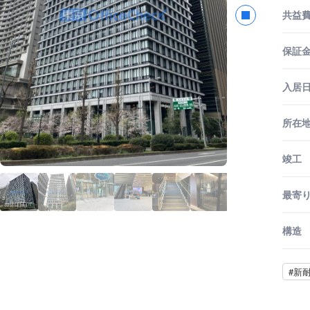
共益
保証金
入居
所在
竣工
最寄
構造
#新