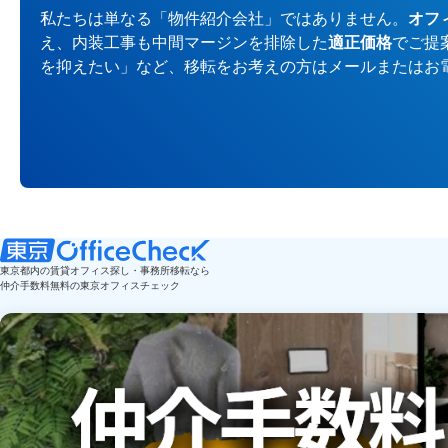
私たちは単なる「物件紹介会社」ではありません。
オフ
え、内装工事も中間マージンを排除した
適正価格
でご提
を抑えたい」など、移転をお考えの方はメールまたはお
東京都内の賃貸オフィス探し・事務所移転なら
仲介手数料無料の東京オフィスチェック