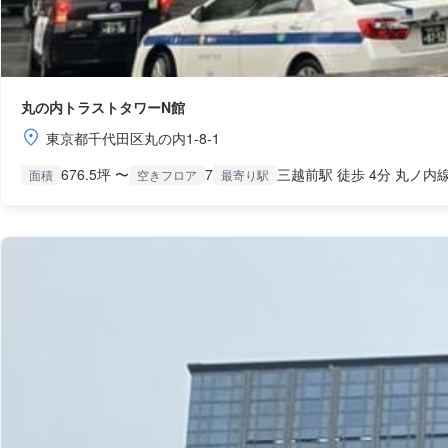
丸の内トラストタワーN館
東京都千代田区丸の内1-8-1
676.5坪 〜
7
三越前駅 徒歩 4分 丸ノ内線
面積
空きフロア
最寄り駅