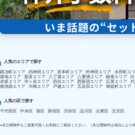
人気のエリアで探す
鍛冶町エリア
内神田エリア
岩本町エリア
外神田エリア
永田町エ
築地エリア
新富エリア
八丁堀エリア
八重洲エリア
銀座エリア
白
赤坂エリア
市ヶ谷エリア
四谷エリア
西新宿エリア
広尾エリア
代
南池袋エリア
大崎エリア
戸越エリア
五反田エリア
御徒町エリア
人気の区で探す
千代田区
中央区
港区
新宿区
渋谷区
品川区
台東区
文京区
※未公開物件もご提案可能！お気軽にご相談ください。（未公開物件は場合により