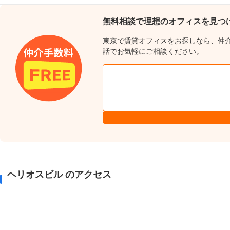
無料相談で理想のオフィスを見つ
東京で賃貸オフィスをお探しなら、仲
話でお気軽にご相談ください。
ヘリオスビル のアクセス