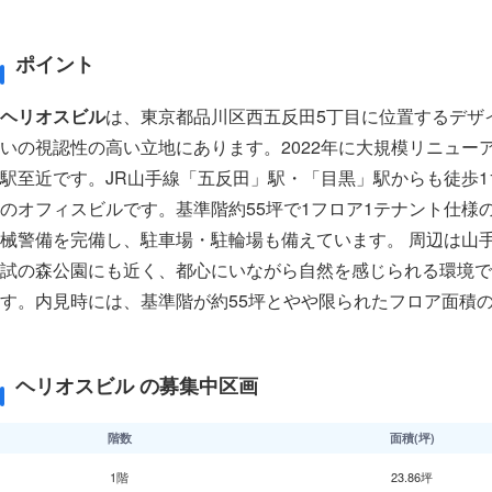
ポイント
ヘリオスビル
は、東京都品川区西五反田5丁目に位置するデザ
いの視認性の高い立地にあります。2022年に大規模リニュー
駅至近です。JR山手線「五反田」駅・「目黒」駅からも徒歩11
のオフィスビルです。基準階約55坪で1フロア1テナント仕
械警備を完備し、駐車場・駐輪場も備えています。 周辺は山
試の森公園にも近く、都心にいながら自然を感じられる環境で
す。内見時には、基準階が約55坪とやや限られたフロア面積
ヘリオスビル の募集中区画
階数
面積(坪)
1階
23.86坪