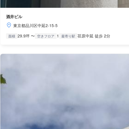
酒井ビル
東京都品川区中延2-15-5
29.9坪 〜
1
荏原中延 徒歩 2分
面積
空きフロア
最寄り駅