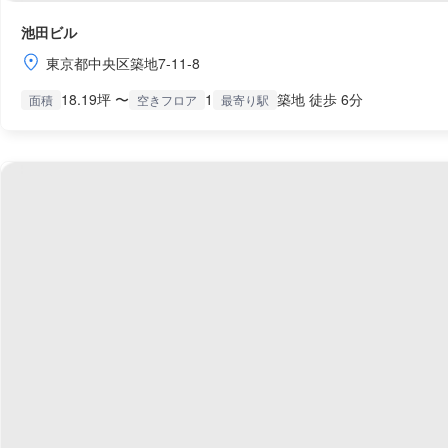
池田ビル
東京都中央区築地7-11-8
18.19坪 〜
1
築地 徒歩 6分
面積
空きフロア
最寄り駅