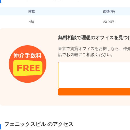
階数
面積(坪)
4階
23.00坪
無料相談で理想のオフィスを見つ
東京で賃貸オフィスをお探しなら、仲
話でお気軽にご相談ください。
フェニックスビル のアクセス