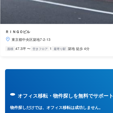
ＲＩＮＧＯビル
東京都中央区築地7-2-13
47.3坪 〜
1
築地 徒歩 4分
面積
空きフロア
最寄り駅
オフィス移転・物件探しを無料でサポー
物件探しだけでは、オフィス移転は成功しません。