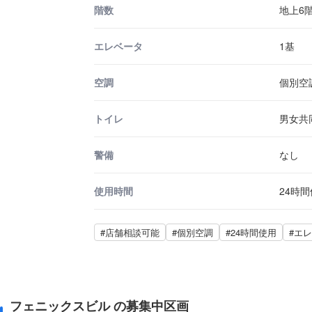
階数
地上6
エレベータ
1基
空調
個別空
トイレ
男女共
警備
なし
使用時間
24時
#店舗相談可能
#個別空調
#24時間使用
#エ
フェニックスビル の募集中区画