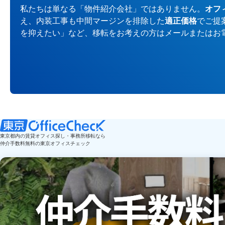
私たちは単なる「物件紹介会社」ではありません。
オフ
え、内装工事も中間マージンを排除した
適正価格
でご提
を抑えたい」など、移転をお考えの方はメールまたはお
東京都内の賃貸オフィス探し・事務所移転なら
仲介手数料無料の東京オフィスチェック