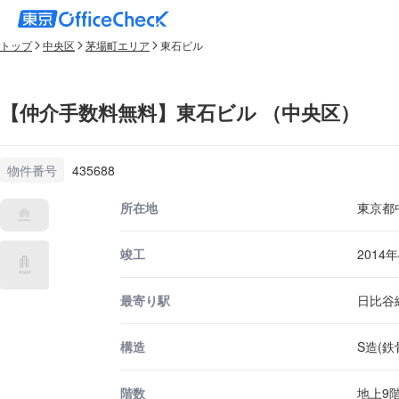
トップ
中央区
茅場町エリア
東石ビル
【仲介手数料無料】東石ビル （中央区）
物件番号
435688
所在地
東京都
竣工
2014
最寄り駅
日比谷線
構造
S造(鉄
階数
地上9