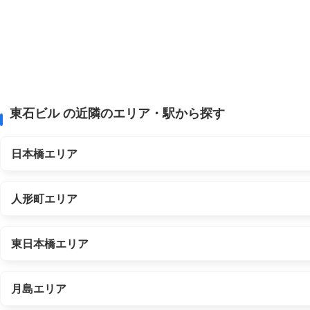
東石ビル の近隣のエリア・駅から探す
日本橋エリア
人形町エリア
東日本橋エリア
月島エリア