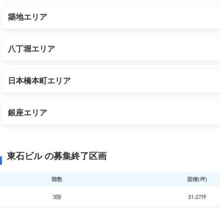
築地エリア
八丁堀エリア
日本橋本町エリア
銀座エリア
東石ビル の募集終了区画
階数
面積(坪)
3階
31.27坪