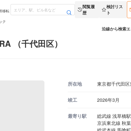
閲覧履
検討リス
所移転
歴
ト
ック
沿線から検索
エ
ARA （千代田区）
所在地
東京都千代田区東神
竣工
2026年3月
最寄り駅
総武線 浅草橋駅
京浜東北線 秋葉
総武本線 馬喰町