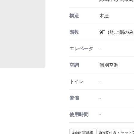
構造
木造
階数
9F（地上階の
エレベータ
-
空調
個別空調
トイレ
-
警備
-
使用時間
-
#新耐震基準
#内装付き・セット