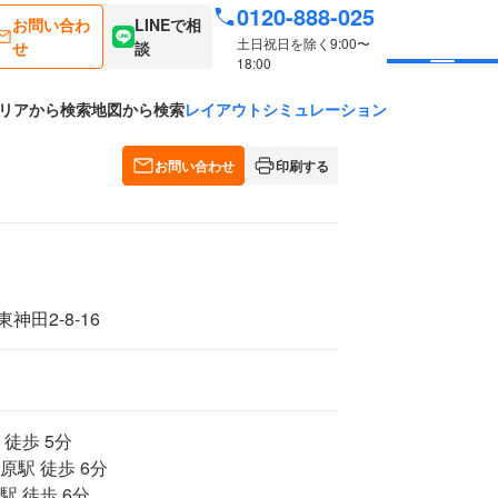
0120-888-025
お問い合わ
LINEで相
土日祝日を除く9:00〜
せ
談
18:00
リアから検索
地図から検索
レイアウトシミュレーション
お問い合わせ
印刷する
田2-8-16
 徒歩 5分
原駅 徒歩 6分
駅 徒歩 6分