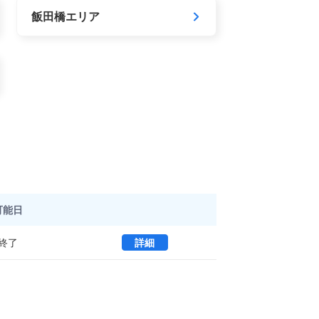
飯田橋エリア
可能日
KiGi AKIHABARA 3 (101
終了
詳細