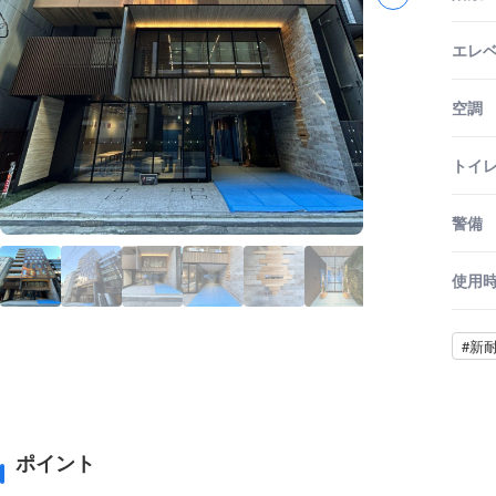
エレ
空調
トイ
警備
使用
#新
ポイント