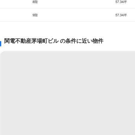
8階
57.34坪
9階
57.34坪
関電不動産茅場町ビル の条件に近い物件