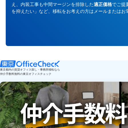
え、内装工事も中間マージンを排除した
適正価格
でご提
を抑えたい」など、移転をお考えの方はメールまたはお
東京都内の賃貸オフィス探し・事務所移転なら
仲介手数料無料の東京オフィスチェック