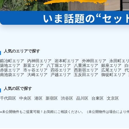
人気のエリアで探す
鍛冶町エリア
内神田エリア
岩本町エリア
外神田エリア
永田町エ
築地エリア
新富エリア
八丁堀エリア
八重洲エリア
銀座エリア
白
赤坂エリア
市ヶ谷エリア
四谷エリア
西新宿エリア
広尾エリア
代
南池袋エリア
大崎エリア
戸越エリア
五反田エリア
御徒町エリア
人気の区で探す
千代田区
中央区
港区
新宿区
渋谷区
品川区
台東区
文京区
※未公開物件もご提案可能！お気軽にご相談ください。（未公開物件は場合により