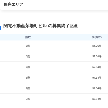
銀座エリア
関電不動産茅場町ビル の募集終了区画
階数
面積(坪)
2階
51.76坪
3階
57.34坪
4階
57.34坪
5階
57.34坪
6階
57.34坪
7階
57.34坪