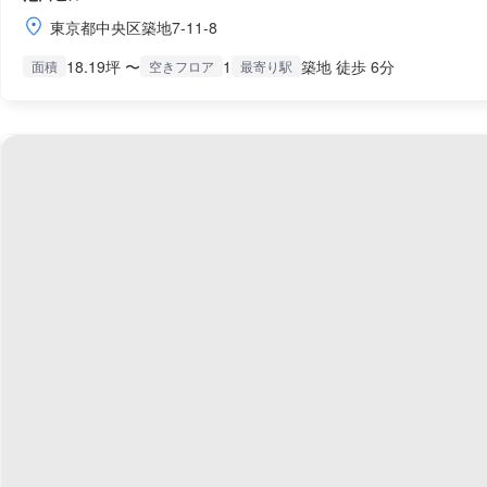
東京都中央区築地7-11-8
18.19坪 〜
1
築地 徒歩 6分
面積
空きフロア
最寄り駅