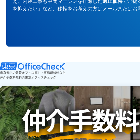
え、内装工事も中間マージンを排除した
適正価格
でご提
を抑えたい」など、移転をお考えの方はメールまたはお
東京都内の賃貸オフィス探し・事務所移転なら
仲介手数料無料の東京オフィスチェック