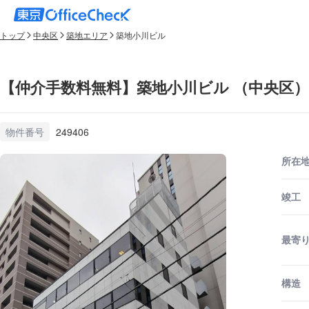
トップ
中央区
築地エリア
築地小川ビル
【仲介手数料無料】築地小川ビル （中央区）
物件番号
249406
所在
竣工
最寄
構造