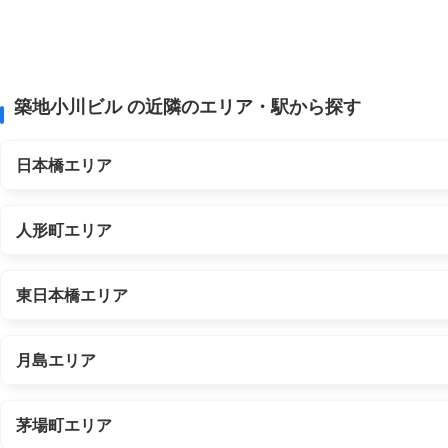
築地小川ビル の近隣のエリア・駅から探す
日本橋エリア
人形町エリア
東日本橋エリア
月島エリア
茅場町エリア