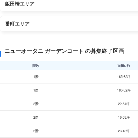
飯田橋エリア
番町エリア
ニューオータニ ガーデンコート の募集終了区画
階数
面積(坪)
1階
165.62坪
1階
180.82坪
2階
22.84坪
2階
16.03坪
2階
23.43坪