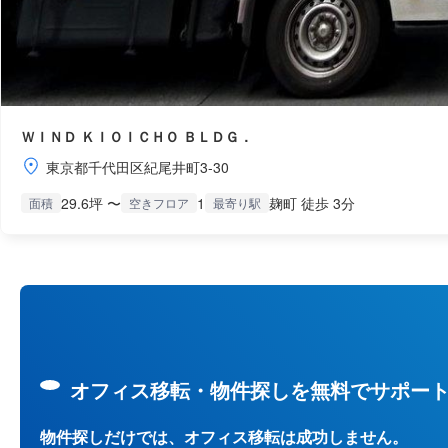
ＷＩＮＤ ＫＩＯＩＣＨＯ ＢＬＤＧ．
東京都千代田区紀尾井町3-30
29.6坪 〜
1
麹町 徒歩 3分
面積
空きフロア
最寄り駅
オフィス移転・物件探しを無料でサポー
物件探しだけでは、オフィス移転は成功しません。