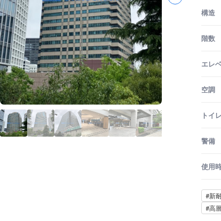
構造
階数
エレ
空調
トイ
警備
使用
#新
#高