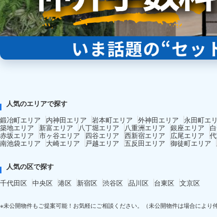
人気のエリアで探す
鍛冶町エリア
内神田エリア
岩本町エリア
外神田エリア
永田町エ
築地エリア
新富エリア
八丁堀エリア
八重洲エリア
銀座エリア
白
赤坂エリア
市ヶ谷エリア
四谷エリア
西新宿エリア
広尾エリア
代
南池袋エリア
大崎エリア
戸越エリア
五反田エリア
御徒町エリア
人気の区で探す
千代田区
中央区
港区
新宿区
渋谷区
品川区
台東区
文京区
※未公開物件もご提案可能！お気軽にご相談ください。（未公開物件は場合により