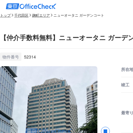
トップ
千代田区
麹町エリア
ニューオータニ ガーデンコート
【仲介手数料無料】ニューオータニ ガーデン
物件番号
52314
所在
竣工
最寄