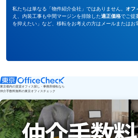
私たちは単なる「物件紹介会社」ではありません。
オフ
え、内装工事も中間マージンを排除した
適正価格
でご提
を抑えたい」など、移転をお考えの方はメールまたはお
東京都内の賃貸オフィス探し・事務所移転なら
仲介手数料無料の東京オフィスチェック