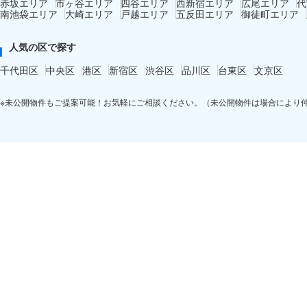
赤坂エリア
市ヶ谷エリア
四谷エリア
西新宿エリア
広尾エリア
代
南池袋エリア
大崎エリア
戸越エリア
五反田エリア
御徒町エリア
人気の区で探す
千代田区
中央区
港区
新宿区
渋谷区
品川区
台東区
文京区
※未公開物件もご提案可能！お気軽にご相談ください。（未公開物件は場合により