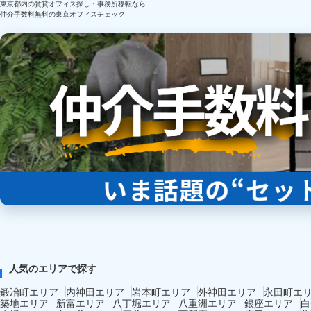
東京都内の賃貸オフィス探し・事務所移転なら
仲介手数料無料の東京オフィスチェック
人気のエリアで探す
鍛冶町エリア
内神田エリア
岩本町エリア
外神田エリア
永田町エ
築地エリア
新富エリア
八丁堀エリア
八重洲エリア
銀座エリア
白