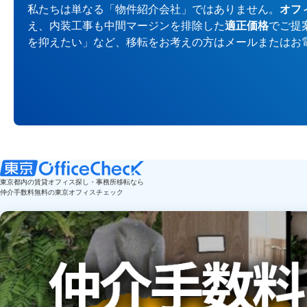
私たちは単なる「物件紹介会社」ではありません。
オフ
え、内装工事も中間マージンを排除した
適正価格
でご提
を抑えたい」など、移転をお考えの方はメールまたはお
東京都内の賃貸オフィス探し・事務所移転なら
仲介手数料無料の東京オフィスチェック