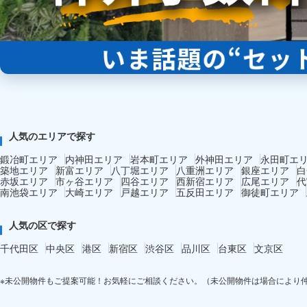
人気のエリアで探す
鍛冶町エリア
内神田エリア
岩本町エリア
外神田エリア
永田町エ
築地エリア
新富エリア
八丁堀エリア
八重洲エリア
銀座エリア
白
赤坂エリア
市ヶ谷エリア
四谷エリア
西新宿エリア
広尾エリア
代
南池袋エリア
大崎エリア
戸越エリア
五反田エリア
御徒町エリア
人気の区で探す
千代田区
中央区
港区
新宿区
渋谷区
品川区
台東区
文京区
※未公開物件もご提案可能！お気軽にご相談ください。（未公開物件は場合により