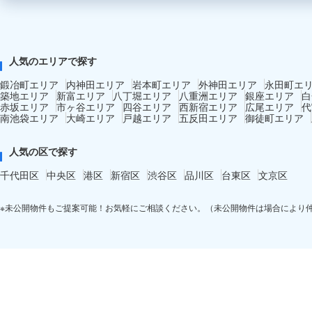
人気のエリアで探す
鍛冶町エリア
内神田エリア
岩本町エリア
外神田エリア
永田町エ
築地エリア
新富エリア
八丁堀エリア
八重洲エリア
銀座エリア
白
赤坂エリア
市ヶ谷エリア
四谷エリア
西新宿エリア
広尾エリア
代
南池袋エリア
大崎エリア
戸越エリア
五反田エリア
御徒町エリア
人気の区で探す
千代田区
中央区
港区
新宿区
渋谷区
品川区
台東区
文京区
※未公開物件もご提案可能！お気軽にご相談ください。（未公開物件は場合により