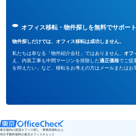
オフィス移転・物件探しを無料でサポー
物件探しだけでは、オフィス移転は成功しません。
私たちは単なる「物件紹介会社」ではありません。
オフ
え、内装工事も中間マージンを排除した
適正価格
でご提
を抑えたい」など、移転をお考えの方はメールまたはお
東京都内の賃貸オフィス探し・事務所移転なら
仲介手数料無料の東京オフィスチェック