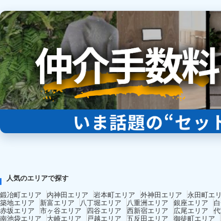
人気のエリアで探す
鍛冶町エリア
内神田エリア
岩本町エリア
外神田エリア
永田町エ
築地エリア
新富エリア
八丁堀エリア
八重洲エリア
銀座エリア
白
赤坂エリア
市ヶ谷エリア
四谷エリア
西新宿エリア
広尾エリア
代
南池袋エリア
大崎エリア
戸越エリア
五反田エリア
御徒町エリア