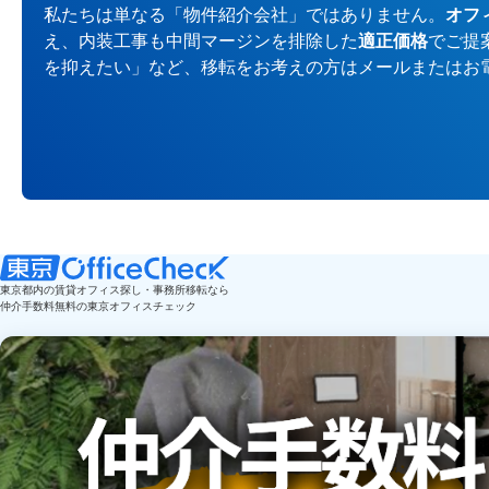
私たちは単なる「物件紹介会社」ではありません。
オフ
え、内装工事も中間マージンを排除した
適正価格
でご提
を抑えたい」など、移転をお考えの方はメールまたはお
東京都内の賃貸オフィス探し・事務所移転なら
仲介手数料無料の東京オフィスチェック