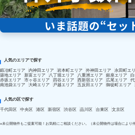
人気のエリアで探す
鍛冶町エリア
内神田エリア
岩本町エリア
外神田エリア
永田町エ
築地エリア
新富エリア
八丁堀エリア
八重洲エリア
銀座エリア
白
赤坂エリア
市ヶ谷エリア
四谷エリア
西新宿エリア
広尾エリア
代
南池袋エリア
大崎エリア
戸越エリア
五反田エリア
御徒町エリア
人気の区で探す
千代田区
中央区
港区
新宿区
渋谷区
品川区
台東区
文京区
※未公開物件もご提案可能！お気軽にご相談ください。（未公開物件は場合により