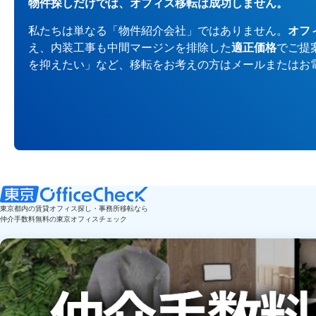
物件探しだけでは、オフィス移転は成功しません。
私たちは単なる「物件紹介会社」ではありません。
オフ
え、内装工事も中間マージンを排除した
適正価格
でご提
を抑えたい」など、移転をお考えの方はメールまたはお
東京都内の賃貸オフィス探し・事務所移転なら
仲介手数料無料の東京オフィスチェック