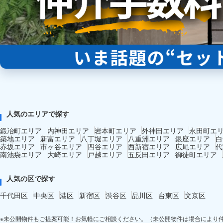
人気のエリアで探す
鍛冶町エリア
内神田エリア
岩本町エリア
外神田エリア
永田町エ
築地エリア
新富エリア
八丁堀エリア
八重洲エリア
銀座エリア
白
赤坂エリア
市ヶ谷エリア
四谷エリア
西新宿エリア
広尾エリア
代
南池袋エリア
大崎エリア
戸越エリア
五反田エリア
御徒町エリア
人気の区で探す
千代田区
中央区
港区
新宿区
渋谷区
品川区
台東区
文京区
※未公開物件もご提案可能！お気軽にご相談ください。（未公開物件は場合により