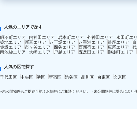
人気のエリアで探す
鍛冶町エリア
内神田エリア
岩本町エリア
外神田エリア
永田町エ
築地エリア
新富エリア
八丁堀エリア
八重洲エリア
銀座エリア
白
赤坂エリア
市ヶ谷エリア
四谷エリア
西新宿エリア
広尾エリア
代
南池袋エリア
大崎エリア
戸越エリア
五反田エリア
御徒町エリア
人気の区で探す
千代田区
中央区
港区
新宿区
渋谷区
品川区
台東区
文京区
※未公開物件もご提案可能！お気軽にご相談ください。（未公開物件は場合により