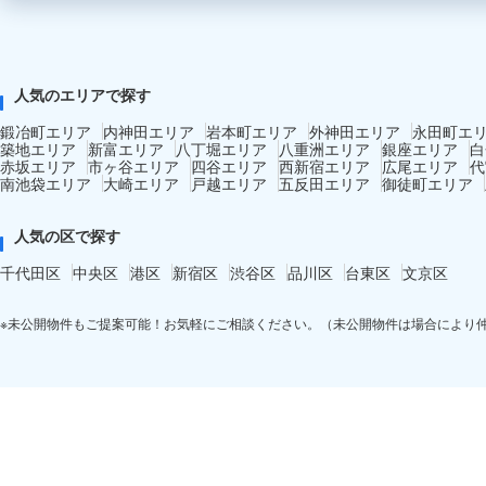
人気のエリアで探す
鍛冶町エリア
内神田エリア
岩本町エリア
外神田エリア
永田町エ
築地エリア
新富エリア
八丁堀エリア
八重洲エリア
銀座エリア
白
赤坂エリア
市ヶ谷エリア
四谷エリア
西新宿エリア
広尾エリア
代
南池袋エリア
大崎エリア
戸越エリア
五反田エリア
御徒町エリア
人気の区で探す
千代田区
中央区
港区
新宿区
渋谷区
品川区
台東区
文京区
※未公開物件もご提案可能！お気軽にご相談ください。（未公開物件は場合により