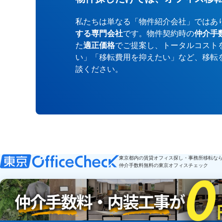
私たちは単なる「物件紹介会社」ではあ
する専門会社
です。物件契約時の
仲介手
た
適正価格
でご提案し、トータルコスト
い」「移転費用を抑えたい」など、移転
談ください。
東京都内の賃貸オフィス探し・事務所移転な
仲介手数料無料の東京オフィスチェック