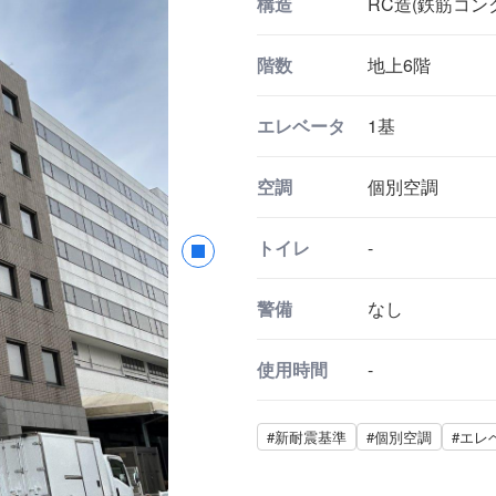
構造
RC造(鉄筋コン
階数
地上6階
エレベータ
1基
空調
個別空調
トイレ
-
警備
なし
使用時間
-
#新耐震基準
#個別空調
#エレ