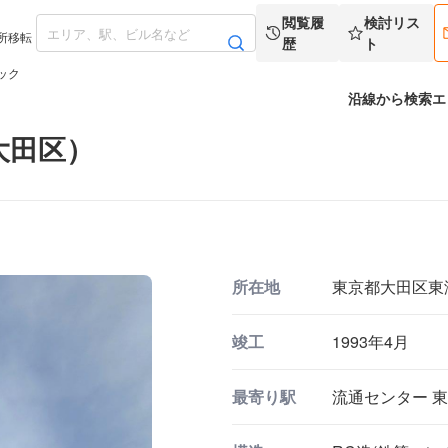
閲覧履
検討リス
所移転
歴
ト
ック
沿線から検索
エ
大田区）
所在地
東京都大田区東海3
竣工
1993年4月
最寄り駅
流通センター 東