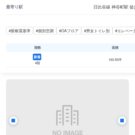
最寄り駅
日比谷線 神谷町駅 徒歩
#新耐震基準
#個別空調
#OAフロア
#男女トイレ別
#エレベー
階数
面積
新着
163.50坪
4階