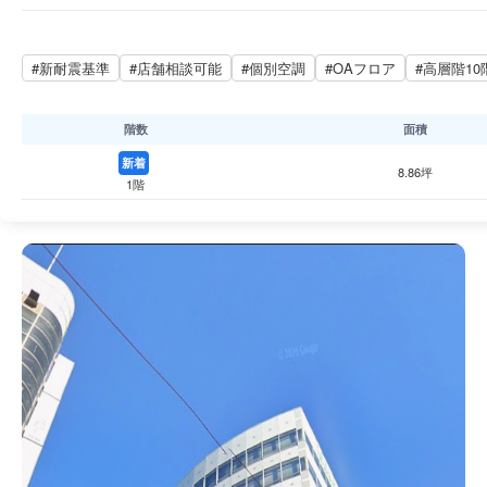
#新耐震基準
#店舗相談可能
#個別空調
#OAフロア
#高層階10
階数
面積
新着
8.86坪
1階