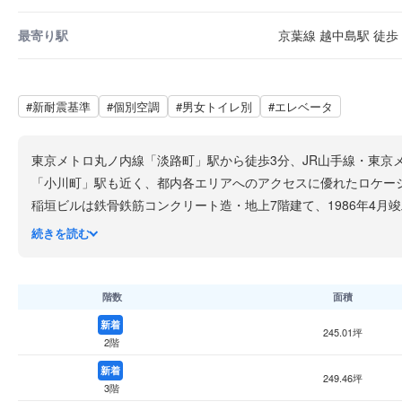
最寄り駅
京葉線 越中島駅 徒歩 
#新耐震基準
#個別空調
#男女トイレ別
#エレベータ
東京メトロ丸ノ内線「淡路町」駅から徒歩3分、JR山手線・東京
「小川町」駅も近く、都内各エリアへのアクセスに優れたロケー
稲垣ビルは鉄骨鉄筋コンクリート造・地上7階建て、1986年4
10〜20名規模の中規模オフィスに対応できるフロアサイズです。
続きを読む
神田須田町エリアは千代田区の中でも比較的リーズナブルな賃料
なランチスポットが充実しており、日々の食事環境にも恵まれて
階数
面積
新着
245.01坪
2階
新着
249.46坪
3階