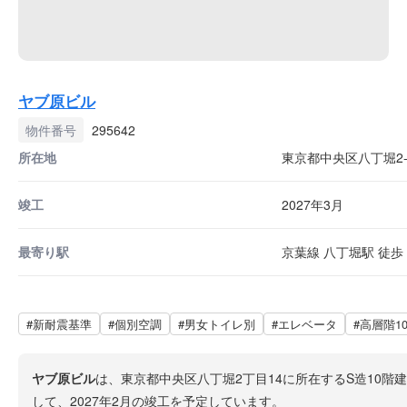
ヤブ原ビル
物件番号
295642
所在地
東京都中央区八丁堀2-
竣工
2027年3月
最寄り駅
京葉線 八丁堀駅 徒歩 
#新耐震基準
#個別空調
#男女トイレ別
#エレベータ
#高層階1
ヤブ原ビル
は、東京都中央区八丁堀2丁目14に所在するS造10
して、2027年2月の竣工を予定しています。