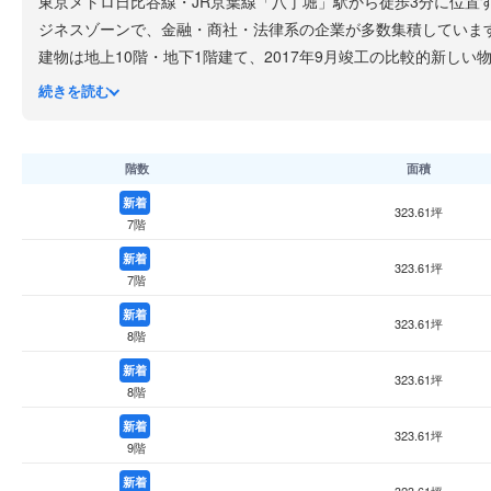
東京メトロ日比谷線・JR京葉線「八丁堀」駅から徒歩3分に位置
ジネスゾーンで、金融・商社・法律系の企業が多数集積していま
建物は地上10階・地下1階建て、2017年9月竣工の比較的新しい
エレベーター5基
を完備したグレード感の高いオフィス環境です
続きを読む
大規模な組織のオフィスや本社機能を八丁堀・日本橋エリアに集
階数
面積
新着
323.61坪
7階
新着
323.61坪
7階
新着
323.61坪
8階
新着
323.61坪
8階
新着
323.61坪
9階
新着