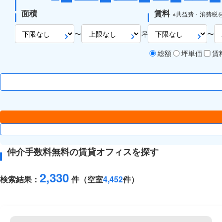
面積
賃料
※共益費・消費税
〜
坪
〜
総額
坪単価
賃
仲介手数料無料の賃貸オフィスを探す
2,330
検索結果：
件（空室
4,452
件）