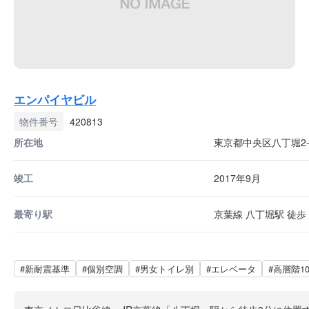
エンパイヤビル
物件番号
420813
所在地
東京都中央区八丁堀2-2
竣工
2017年9月
最寄り駅
京葉線 八丁堀駅 徒歩 
#新耐震基準
#個別空調
#男女トイレ別
#エレベータ
#高層階1