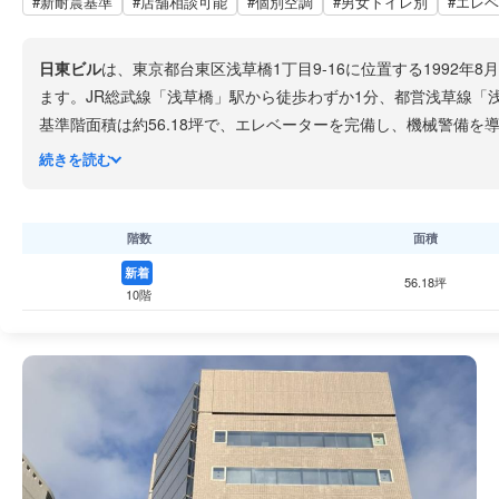
#新耐震基準
#店舗相談可能
#個別空調
#男女トイレ別
#エレ
日東ビル
は、東京都台東区浅草橋1丁目9-16に位置する1992
ます。JR総武線「浅草橋」駅から徒歩わずか1分、都営浅草線「
基準階面積は約56.18坪で、エレベーターを完備し、機械警備
ています。
続きを読む
白パネル張りとガラス面を組み合わせた外観で存在感のあるビル
オフィスビルです。
階数
面積
新着
56.18坪
10階