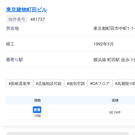
東京建物町田ビル
物件番号
481737
所在地
東京都町田市中町1-1-
竣工
1992年3月
最寄り駅
横浜線 町田駅 徒歩 1
#新耐震基準
#店舗相談可能
#個別空調
#OAフロア
#高層階10
階数
面積
新着
92.74坪
10階