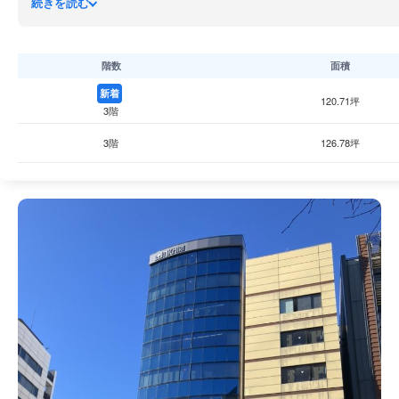
続きを読む
八丁堀・新富町エリアは東京駅・日本橋に近接する中央区のオフ
す。
階数
面積
新着
120.71坪
3階
3階
126.78坪