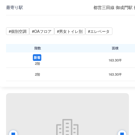
最寄り駅
都営三田線 御成門駅 徒
#個別空調
#OAフロア
#男女トイレ別
#エレベータ
階数
面積
新着
163.30坪
2階
2階
163.30坪