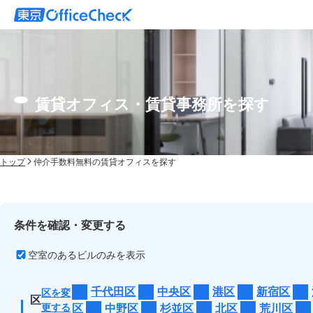
賃貸オフィス・賃貸事務所を探す
トップ
仲介手数料無料の賃貸オフィスを探す
条件を確認・変更する
空室のあるビルのみを表示
千代田区
中央区
港区
新宿区
区を変
区
更する
区
中野区
杉並区
北区
荒川区