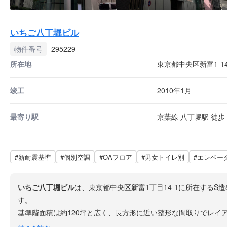
いちご八丁堀ビル
物件番号
295229
所在地
東京都中央区新富1-14
竣工
2010年1月
最寄り駅
京葉線 八丁堀駅 徒歩 
#新耐震基準
#個別空調
#OAフロア
#男女トイレ別
#エレベー
いちご八丁堀ビル
は、東京都中央区新富1丁目14-1に所在するS
す。
基準階面積は約120坪と広く、長方形に近い整形な間取りでレイア
駅からも徒歩圏内で3駅利用可能です。