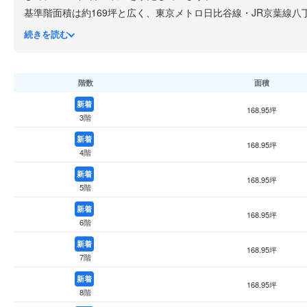
基準階面積は約169坪と広く、東京メトロ日比谷線・JR京葉線
八丁堀・茅場町エリアは東京駅・日本橋にも近い都心のオフィス
続きを読む
導入される予定の注目の新築オフィスビルです。
階数
面積
新着
168.95坪
3階
新着
168.95坪
4階
新着
168.95坪
5階
新着
168.95坪
6階
新着
168.95坪
7階
新着
168.95坪
8階