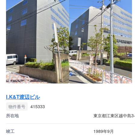
I.K&T渡辺ビル
物件番号
415333
所在地
東京都江東区越中島3-5
竣工
1989年9月