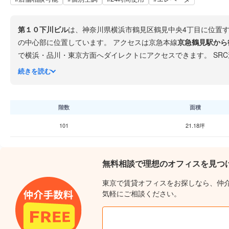
第１０下川ビル
は、神奈川県横浜市鶴見区鶴見中央4丁目に位置
の中心部に位置しています。 アクセスは京急本線
京急鶴見駅から
で横浜・品川・東京方面へダイレクトにアクセスできます。 SRC造（鉄骨鉄筋コンクリート造）の地上8階建てで、1978年竣工（築約48年）です。個別空調を完備し、機械警備に
続きを読む
便利です。
鶴見銀座商店街
にも近く、リーズナブルな飲食店が豊富に揃っています。 駅至近で2路線利用可能な利便性を重視
に最適です。ただし1978年竣工で旧耐震基準の建物となるため
階数
面積
101
21.18坪
無料相談で理想のオフィスを見つ
東京で賃貸オフィスをお探しなら、仲
気軽にご相談ください。