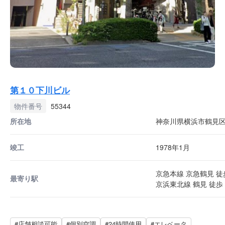
第１０下川ビル
物件番号
55344
所在地
神奈川県横浜市鶴見区鶴
竣工
1978年1月
京急本線 京急鶴見 徒
最寄り駅
京浜東北線 鶴見 徒歩 
#店舗相談可能
#個別空調
#24時間使用
#エレベータ