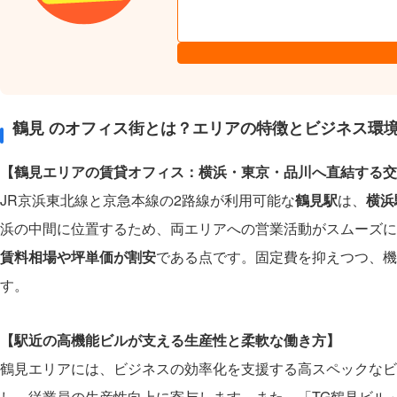
鶴見 のオフィス街とは？エリアの特徴とビジネス環
【鶴見エリアの賃貸オフィス：横浜・東京・品川へ直結する交
JR京浜東北線と京急本線の2路線が利用可能な
鶴見駅
は、
横浜
浜の中間に位置するため、両エリアへの営業活動がスムーズに
賃料相場や坪単価が割安
である点です。固定費を抑えつつ、機
す。
【駅近の高機能ビルが支える生産性と柔軟な働き方】
鶴見エリアには、ビジネスの効率化を支援する高スペックなビ
し、従業員の生産性向上に寄与します。また、「TG鶴見ビル