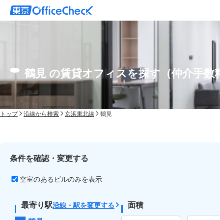
鶴見 の賃貸オフィスを探す（仲介手数
トップ
沿線から検索
京浜東北線
鶴見
条件を確認・変更する
空室のあるビルのみを表示
最寄り駅
面積
沿線・駅を変更する