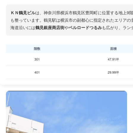
ＫＮ鶴見ビル
は、神奈川県横浜市鶴見区豊岡町に位置する地上9階
も整っています。鶴見駅は横浜市の副都心に指定されたエリアの
海道沿いには
鶴見銀座商店街
や
ベルロードつるみ
も広がり、ラン
階数
面積
301
47.91坪
401
29.99坪