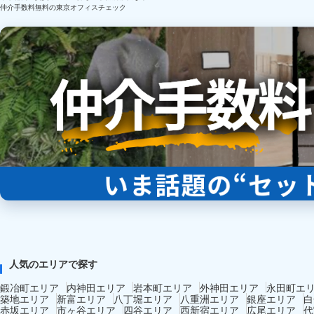
仲介手数料無料の東京オフィスチェック
人気のエリアで探す
鍛冶町エリア
内神田エリア
岩本町エリア
外神田エリア
永田町エ
築地エリア
新富エリア
八丁堀エリア
八重洲エリア
銀座エリア
白
赤坂エリア
市ヶ谷エリア
四谷エリア
西新宿エリア
広尾エリア
代