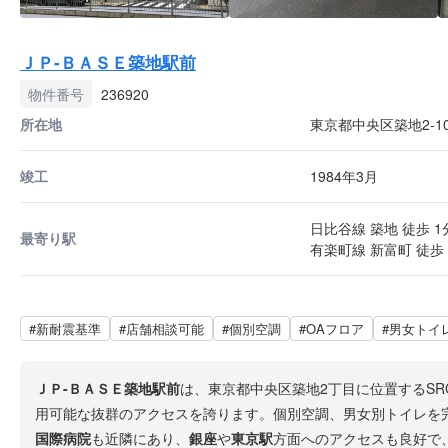
ＪＰ-ＢＡＳＥ築地駅前
物件番号
236920
所在地
東京都中央区築地2-10
竣工
1984年3月
日比谷線 築地 徒歩 1
最寄り駅
有楽町線 新富町 徒歩 
#新耐震基準
#店舗相談可能
#個別空調
#OAフロア
#男女トイ
ＪＰ-ＢＡＳＥ築地駅前
は、東京都中央区築地2丁目に位置するS
用可能な抜群のアクセスを誇ります。個別空調、男女別トイレを
国際病院
も近隣にあり、
銀座
や
東京駅
方面へのアクセスも良好で