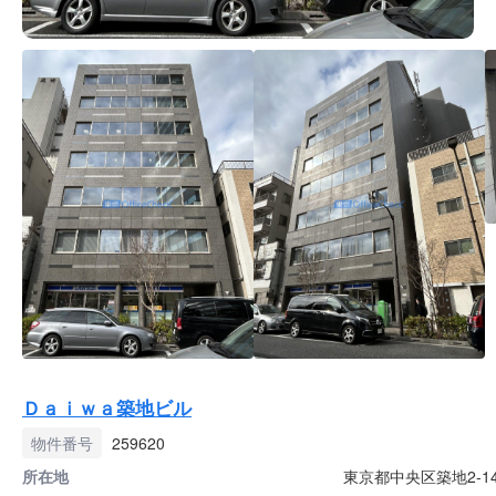
Ｄａｉｗａ築地ビル
物件番号
259620
所在地
東京都中央区築地2-14