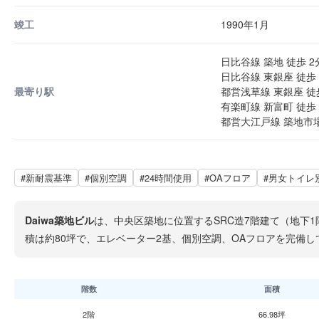
竣工
1990年1月
日比谷線 築地 徒歩 2
日比谷線 東銀座 徒歩 
最寄り駅
都営浅草線 東銀座 徒
有楽町線 新富町 徒歩 
都営大江戸線 築地市場
#新耐震基準
#個別空調
#24時間使用
#OAフロア
#男女トイレ
Daiwa築地ビル
は、中央区築地に位置するSRC造7階建て（地下
積は約80坪で、エレベーター2基、個別空調、OAフロアを完備し
階数
面積
2階
66.98坪