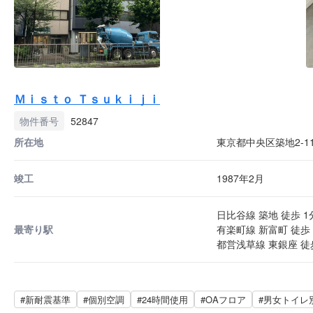
Ｍｉｓｔｏ Ｔｓｕｋｉｊｉ
物件番号
52847
所在地
東京都中央区築地2-11
竣工
1987年2月
日比谷線 築地 徒歩 1
最寄り駅
有楽町線 新富町 徒歩 
都営浅草線 東銀座 徒
#新耐震基準
#個別空調
#24時間使用
#OAフロア
#男女トイレ