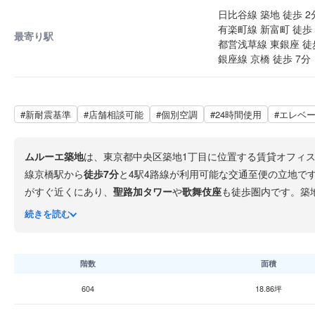
日比谷線 築地 徒歩 2
有楽町線 新富町 徒歩 
最寄り駅
都営浅草線 東銀座 徒
銀座線 京橋 徒歩 7分
#新耐震基準
#店舗相談可能
#個別空調
#24時間使用
#エレベ
ムルーエ築地
は、東京都中央区築地1丁目に位置する賃貸オフィ
線京橋駅から
徒歩7分
と4駅4路線が利用可能な交通至便の立地で
がすぐ近くにあり、
聖路加タワー
や
歌舞伎座
も徒歩圏内です。築
する好立地で、ビジネス拠点として優れた環境です。
続きを読む
階数
面積
604
18.86坪