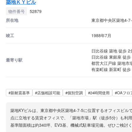
築地ＫＹビル
物件番号
52879
所在地
東京都中央区築地4-7-
竣工
1988年7月
日比谷線 築地 徒歩 2
日比谷線 東銀座 徒歩 
最寄り駅
都営大江戸線 築地市場
有楽町線 新富町 徒歩 
#新耐震基準
#店舗相談可能
#個別空調
#24時間使用
#OAフロ
築地KYビルは、東京都中央区築地4-7-5に位置するオフィスビ
点に立地する賃貸オフィスで、「築地市場」駅（徒歩5分）も利用
基準階面積は約340坪、EV3基、機械式駐車場完備。ぜひご検討