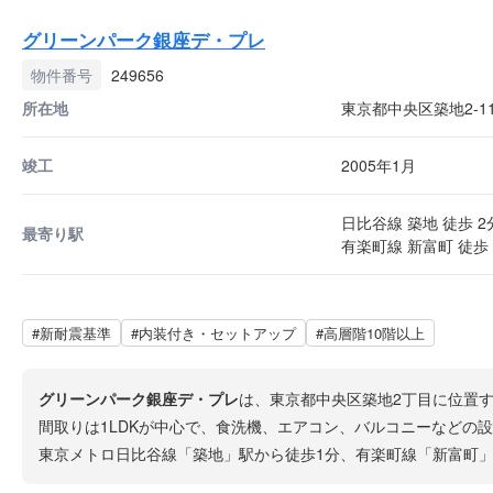
グリーンパーク銀座デ・プレ
物件番号
249656
所在地
東京都中央区築地2-11
竣工
2005年1月
日比谷線 築地 徒歩 2
最寄り駅
有楽町線 新富町 徒歩 
#新耐震基準
#内装付き・セットアップ
#高層階10階以上
グリーンパーク銀座デ・プレ
は、東京都中央区築地2丁目に位置す
間取りは1LDKが中心で、食洗機、エアコン、バルコニーなどの
東京メトロ日比谷線「築地」駅から徒歩1分、有楽町線「新富町