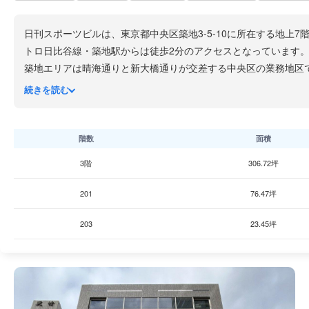
日刊スポーツビルは、東京都中央区築地3-5-10に所在する地上7
トロ日比谷線・築地駅からは徒歩2分のアクセスとなっています
築地エリアは晴海通りと新大橋通りが交差する中央区の業務地区
直通でアクセスでき、都内各エリアへの移動に便利です。周辺に
続きを読む
新大橋通り沿いには中型のオフィスビルが多く立ち並び、築地本
でありながら、比較的アクセスしやすい賃料水準のエリアとして
階数
面積
3階
306.72坪
201
76.47坪
203
23.45坪