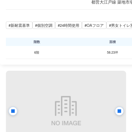
都営大江戸線 築地市場
#新耐震基準
#個別空調
#24時間使用
#OAフロア
#男女トイレ
階数
面積
6階
58.23坪