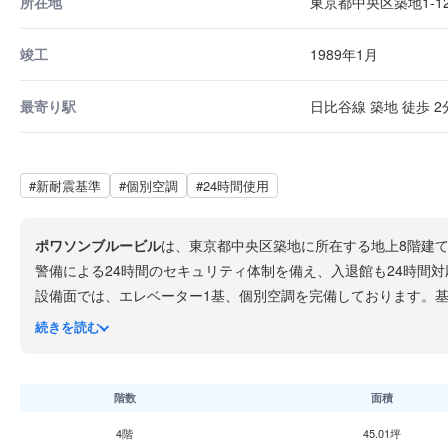
所在地
東京都中央区築地1-12
竣工
1989年1月
最寄り駅
日比谷線 築地 徒歩 2
#新耐震基準
#個別空調
#24時間使用
ポワソンブルービル
は、東京都中央区築地に所在する地上8階建て
警備による24時間のセキュリティ体制を備え、入退館も24時間
設備面では、エレベーター1基、個別空調を完備しております。基
置しながら、ビジネスに必要な設備が整った物件です。
続きを読む
交通アクセスにつきましては、東京メトロ日比谷線築地駅より徒
ロ有楽町線新富町駅より徒歩約5分と、複数路線が利用可能です
階数
面積
4階
45.01坪