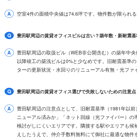
A
空室4件の面積中央値は74.6坪です。物件数が限ら
Q
豊田駅周辺の賃貸オフィスビルは古い？築年数・新耐震基
A
豊田駅周辺の取扱ビル（WEB非公開含む）の築年中央値は
以降竣工の築浅ビルは0%と少なめです。旧耐震基準の
ターの更新状況・水回りのリニューアル有無・光ファ
Q
豊田駅周辺の賃貸オフィス選びで失敗しないための注意点
A
豊田駅周辺の注意点として、旧耐震基準（1981年以
ニューアル済みか」「ネット回線（光ファイバー）の
検討がしにくいエリアです。隣接する駅やエリアも候
えしたうえで、仲介手数料無料にて御社に最適な物件