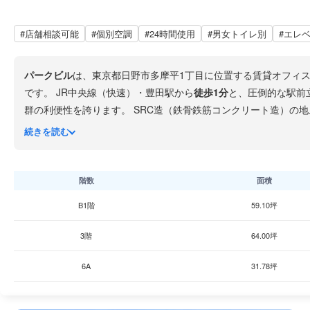
#店舗相談可能
#個別空調
#24時間使用
#男女トイレ別
#エレ
パークビル
は、東京都日野市多摩平1丁目に位置する賃貸オフィ
です。 JR中央線（快速）・豊田駅から
徒歩1分
と、圧倒的な駅前
群の利便性を誇ります。 SRC造（鉄骨鉄筋コンクリート造）の地上8階・地下2階建てで、1976年6月竣工、築50年です。エレベーター2基、個別空調、男女別トイレを完備。24時
続きを読む
圏内にあり、ランチや日用品の調達に便利です。また
日野市立中
しやすさという課題を抱えている企業に最適です。ただし、築5
す。
階数
面積
B1階
59.10坪
3階
64.00坪
6A
31.78坪