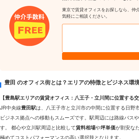
東京で賃貸オフィスをお探しなら、仲
気軽にご相談ください。
豊田 のオフィス街とは？エリアの特徴とビジネス環
【豊島駅エリアの賃貸オフィス：八王子・立川間に位置する交
JR中央線
豊田駅
は、八王子市と立川市の中間に位置する日野
ビジネス拠点への移動もスムーズです。駅周辺には路線バスや
す。 都心や立川駅周辺と比較して
賃料相場
や
坪単価
が割安な
極めてコストパフォーマンスの高い選択肢となります。