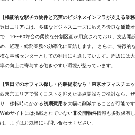
【機能的な駅チカ物件と充実のビジネスインフラが支える業務
豊田エリアには、多様なビジネスニーズに応える優良な
賃貸オ
で、10〜60坪台の柔軟な分割区画が用意されており、支店開
め、経理・総務業務の効率化に直結します。 さらに、特徴的
模な事務センターとしての利用にも適しています。周辺には大
率の向上に寄与する働きやすい環境が整っています。
【豊田でのオフィス探し・内装提案なら「東京オフィスチェッ
西東京エリアで賢くコストを抑えた拠点開設をご検討なら、ぜ
り、移転時にかかる
初期費用
を大幅に削減することが可能です
Webサイトには掲載されていない
非公開物件
情報も多数保有
は、まずはお気軽にお問い合わせください。