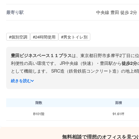
最寄り駅
中央線 豊田 徒歩 2分
#個別空調
#24時間使用
#男女トイレ別
豊田ビジネスベース１１プラス
は、東京都日野市多摩平2丁目に
利便性の高い環境です。 JR中央線（快速）・豊田駅から
徒歩2分
として機能します。 SRC造（鉄骨鉄筋コンクリート造）の地上8階・地下1階建てで、1980年9月竣工、築46年です。個別空調を完備し、隔階男女別トイレが設置されています。24
続きを読む
す。また
西友豊田店
は24時間営業で、従業員の生活面でも安心です。 豊田駅前で手頃な賃料と駅近立地の両立という課題を抱えている企業に最適です。ただし、築4
いるため、建物の管理状態や設備の更新状況については内見時に
階数
面積
B101階
91.61坪
無料相談で理想のオフィスを見つ