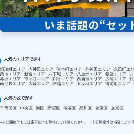
人気のエリアで探す
鍛冶町エリア
内神田エリア
岩本町エリア
外神田エリア
永田町エ
築地エリア
新富エリア
八丁堀エリア
八重洲エリア
銀座エリア
白
赤坂エリア
市ヶ谷エリア
四谷エリア
西新宿エリア
広尾エリア
代
南池袋エリア
大崎エリア
戸越エリア
五反田エリア
御徒町エリア
人気の区で探す
千代田区
中央区
港区
新宿区
渋谷区
品川区
台東区
文京区
※未公開物件もご提案可能！お気軽にご相談ください。（未公開物件は場合により