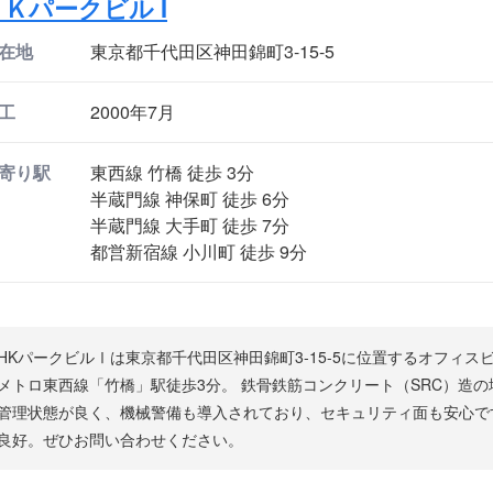
ＨＫパークビル I
在地
東京都千代田区神田錦町3-15-5
工
2000年7月
寄り駅
東西線 竹橋 徒歩 3分
半蔵門線 神保町 徒歩 6分
半蔵門線 大手町 徒歩 7分
都営新宿線 小川町 徒歩 9分
HKパークビルⅠは東京都千代田区神田錦町3-15-5に位置するオフィス
メトロ東西線「竹橋」駅徒歩3分。 鉄骨鉄筋コンクリート（SRC）造の
管理状態が良く、機械警備も導入されており、セキュリティ面も安心で
良好。ぜひお問い合わせください。