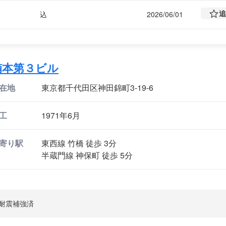
追
込
2026/06/01
楠本第３ビル
在地
東京都千代田区神田錦町3-19-6
工
1971年6月
寄り駅
東西線 竹橋 徒歩 3分
半蔵門線 神保町 徒歩 5分
耐震補強済