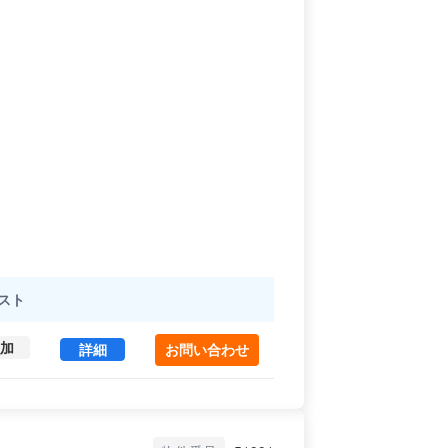
スト
加
楠本第３ビル 6A (115.7㎡) ｜内神田エリア の賃
詳細
お問い合わせ