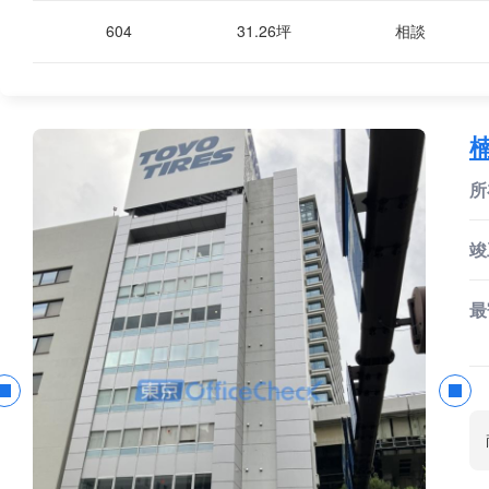
604
31.26坪
相談
所
竣
最