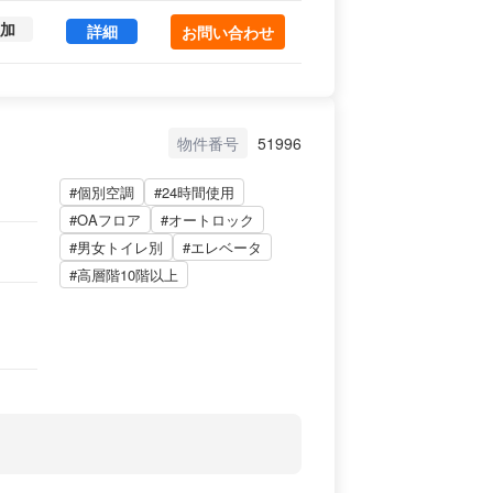
加
ＮＭＦ竹橋ビル 604 (103.34㎡) ｜内神田エリア
詳細
お問い合わせ
物件番号
51996
#個別空調
#24時間使用
#OAフロア
#オートロック
#男女トイレ別
#エレベータ
#高層階10階以上