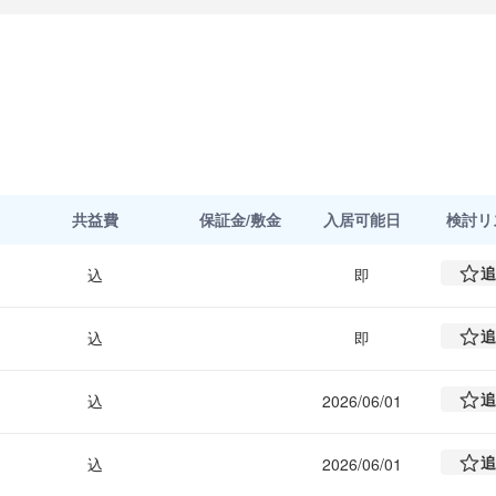
共益費
保証金/敷金
入居可能日
検討
リ
追
込
即
追
込
即
追
込
2026/06/01
追
込
2026/06/01