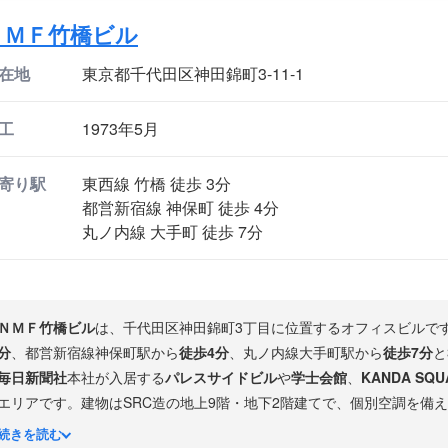
ＮＭＦ竹橋ビル
在地
東京都千代田区神田錦町3-11-1
工
1973年5月
寄り駅
東西線 竹橋 徒歩 3分
都営新宿線 神保町 徒歩 4分
丸ノ内線 大手町 徒歩 7分
ＮＭＦ竹橋ビル
は、千代田区神田錦町3丁目に位置するオフィスビルで
分
、都営新宿線神保町駅から
徒歩4分
、丸ノ内線大手町駅から
徒歩7分
と
毎日新聞社
本社が入居する
パレスサイドビル
や
学士会館
、
KANDA SQU
エリアです。建物はSRC造の地上9階・地下2階建てで、個別空調を備
近く、都心にありながら緑豊かな環境が魅力です。
続きを読む