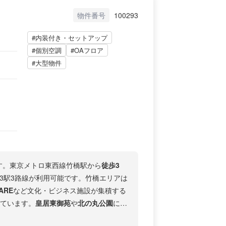
物件番号
100293
#内装付き・セットアップ
#個別空調
#OAフロア
#大型物件
す。東京メトロ東西線竹橋駅から
徒歩3
3駅3路線が利用可能です。竹橋エリアは
ARE
など文化・ビジネス施設が集積する
えています。
皇居東御苑
や
北の丸公園
にも