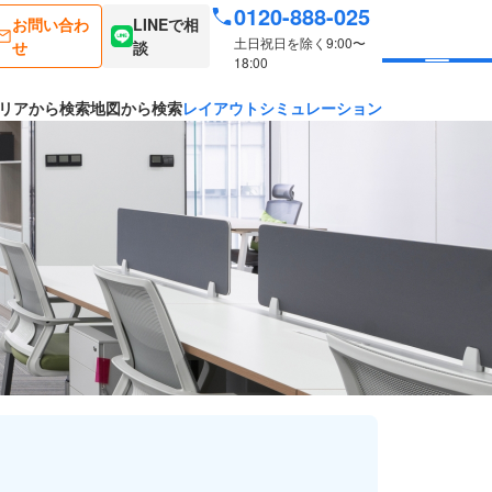
0120-888-025
お問い合わ
LINEで相
土日祝日を除く9:00〜
せ
談
18:00
リアから検索
地図から検索
レイアウトシミュレーション