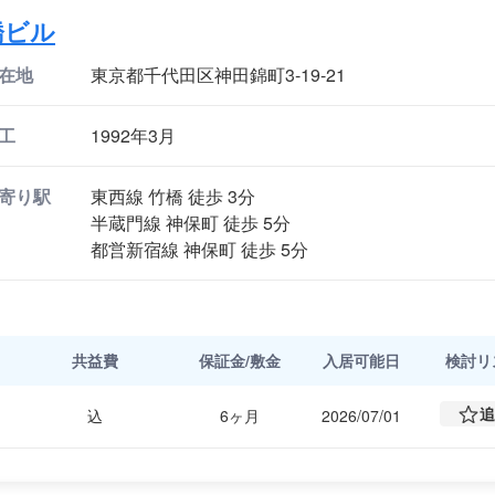
橋ビル
在地
東京都千代田区神田錦町3-19-21
工
1992年3月
寄り駅
東西線 竹橋 徒歩 3分
半蔵門線 神保町 徒歩 5分
都営新宿線 神保町 徒歩 5分
共益費
保証金/敷金
入居可能日
検討
リ
追
込
6ヶ月
2026/07/01