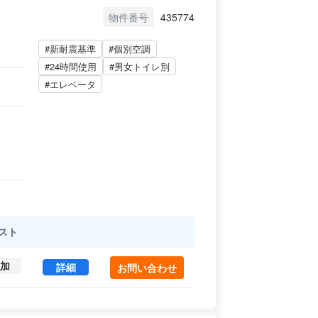
物件番号
435774
#新耐震基準
#個別空調
#24時間使用
#男女トイレ別
#エレベータ
スト
加
橋ビル 5 (74.48㎡) ｜内神田エリア の賃貸オフィ
詳細
お問い合わせ