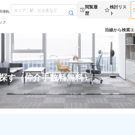
閲覧履
検討リス
所移転
歴
ト
ック
沿線から検索
エ
を探す（仲介手数料無料）