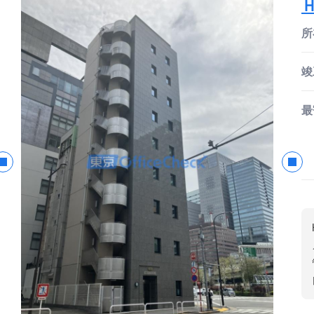
所
竣
最