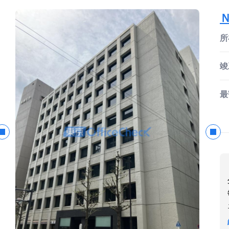
所
竣
最