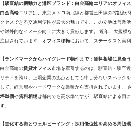
【駅直結の機動力と港区ブランド：白金高輪エリアのオフィス
白金高輪
エリアは、東京メトロ南北線と都営三田線の2路線が
クセスできる交通利便性が最大の魅力です。この立地は営業活
や対外的なイメージ向上に大きく貢献します。 近年、大規模
注目されています。
オフィス移転
において、ステータスと実利
【ランドマークからハイグレード物件まで：賃料相場に見合う
白金高輪の
賃貸オフィス
市場を牽引するのは、駅直結・駅至近
リティを誇り、上場企業の拠点としても申し分ないスペックを
して、経営層やハードワークな業種から支持されています。 
坪単価
や
賃料相場
は都内でも高水準ですが、駅直結による雨に
す。
【進化する街とウェルビーイング：採用優位性を高める周辺環