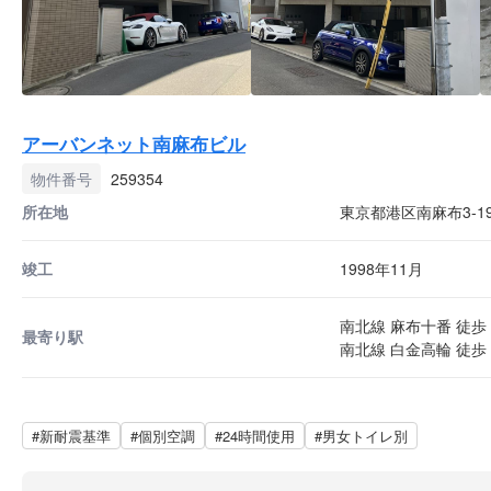
アーバンネット南麻布ビル
物件番号
259354
所在地
東京都港区南麻布3-19
竣工
1998年11月
南北線 麻布十番 徒歩 
最寄り駅
南北線 白金高輪 徒歩 
#新耐震基準
#個別空調
#24時間使用
#男女トイレ別