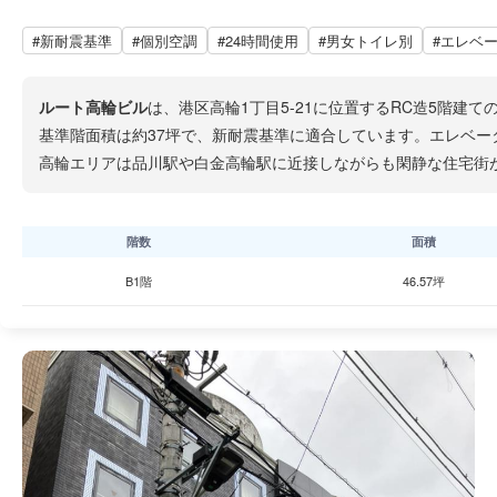
#新耐震基準
#個別空調
#24時間使用
#男女トイレ別
#エレベ
ルート高輪ビル
は、港区高輪1丁目5-21に位置するRC造5階建
基準階面積は約37坪で、新耐震基準に適合しています。エレベータ
高輪エリアは品川駅や白金高輪駅に近接しながらも閑静な住宅街
階数
面積
B1階
46.57坪