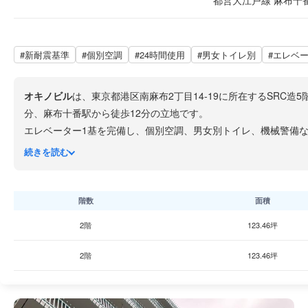
都営大江戸線 麻布十番
#新耐震基準
#個別空調
#24時間使用
#男女トイレ別
#エレベ
オキノビル
は、東京都港区南麻布2丁目14-19に所在するSRC
分、麻布十番駅から徒歩12分の立地です。
エレベーター1基を完備し、個別空調、男女別トイレ、機械警備な
南麻布エリアは各国大使館が集まる国際色豊かな高級住宅街で、
続きを読む
スに取り組めるエリアとなっています。
階数
面積
2階
123.46坪
2階
123.46坪