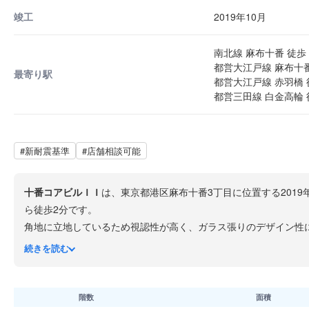
竣工
2019年10月
南北線 麻布十番 徒歩 
都営大江戸線 麻布十番
最寄り駅
都営大江戸線 赤羽橋 
都営三田線 白金高輪 
#新耐震基準
#店舗相談可能
十番コアビルＩＩ
は、東京都港区麻布十番3丁目に位置する201
ら徒歩2分です。
角地に立地しているため視認性が高く、ガラス張りのデザイン性
麻布十番は多くの飲食店やショップが集まる活気ある商店街が広
続きを読む
階数
面積