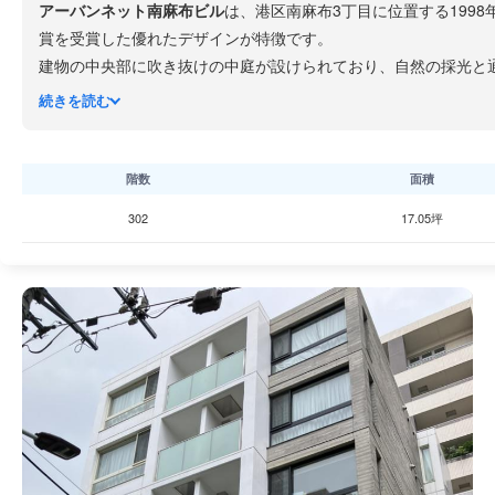
アーバンネット南麻布ビル
は、港区南麻布3丁目に位置する199
賞を受賞した優れたデザインが特徴です。
建物の中央部に吹き抜けの中庭が設けられており、自然の採光と
閑静な南麻布の住宅街に佇むスモールオフィスに適した物件で、
続きを読む
階数
面積
302
17.05坪