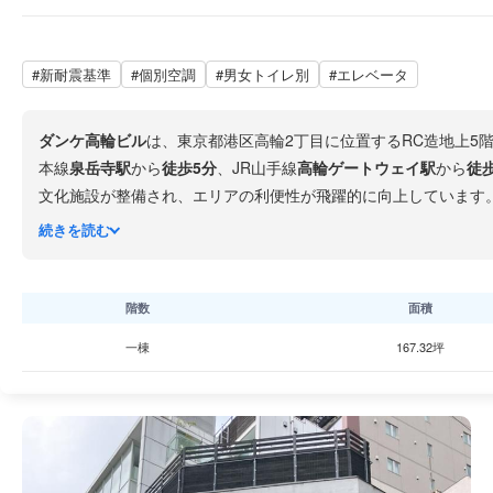
#新耐震基準
#個別空調
#男女トイレ別
#エレベータ
ダンケ高輪ビル
は、東京都港区高輪2丁目に位置するRC造地上5
本線
泉岳寺駅
から
徒歩5分
、JR山手線
高輪ゲートウェイ駅
から
徒歩
文化施設が整備され、エリアの利便性が飛躍的に向上しています
ジネス立地です。
続きを読む
階数
面積
一棟
167.32坪