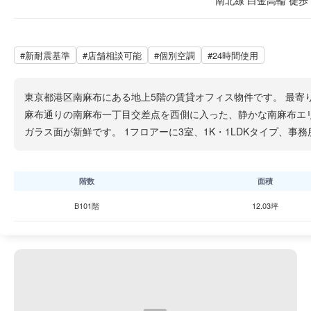
南北線 白金高輪 徒歩 
#新耐震基準
#店舗相談可能
#個別空調
#24時間使用
東京都港区南麻布にある地上5階の賃貸オフィス物件です。 最寄り
麻布通りの南麻布一丁目交差点を西側に入った、静かな南麻布エ
ガラス面が新鮮です。 1フロアーに3室、1K・1LDKタイプ、事務
階数
面積
B101階
12.03坪