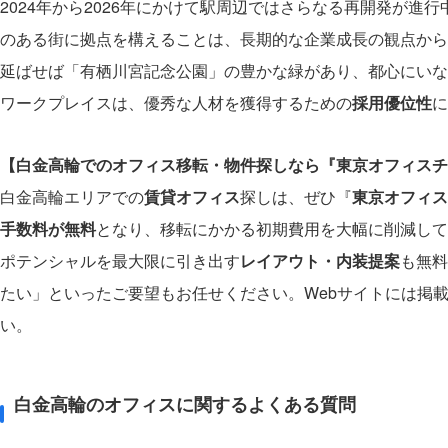
2024年から2026年にかけて駅周辺ではさらなる再開発が
のある街に拠点を構えることは、長期的な企業成長の観点から
延ばせば「有栖川宮記念公園」の豊かな緑があり、都心にいな
ワークプレイスは、優秀な人材を獲得するための
採用優位性
に
【白金高輪でのオフィス移転・物件探しなら『東京オフィスチ
白金高輪エリアでの
賃貸オフィス
探しは、ぜひ『
東京オフィス
手数料が無料
となり、移転にかかる初期費用を大幅に削減して
ポテンシャルを最大限に引き出す
レイアウト・内装提案
も無料
たい」といったご要望もお任せください。Webサイトには掲
い。
白金高輪のオフィスに関するよくある質問