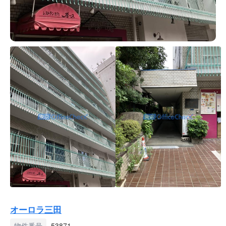
オーロラ三田
物件番号
53871