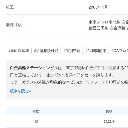
竣工
2003年4月
東京メトロ南北線 白金
最寄り駅
都営三田線 白金高輪 
#新耐震基準
#店舗相談可能
#個別空調
#24時間使用
#OAフロ
白金高輪ステーションビル
は、東京都港区白金1丁目に位置する2
口と直結しており、徒歩1分の抜群のアクセスを誇ります。
ミラーガラスの外観が印象的な本ビルは、ワンフロア210坪超の
空調、OAフロア、男女別トイレを完備しています。エレベーター
続きを読む
1階にはローソンが入居し、隣接する商業エリアには飲食店も充
階数
面積
1階
34.28坪