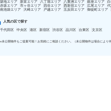
築地エリア
新富エリア
八丁堀エリア
八重洲エリア
銀座エリア
白
赤坂エリア
市ヶ谷エリア
四谷エリア
西新宿エリア
広尾エリア
代
南池袋エリア
大崎エリア
戸越エリア
五反田エリア
御徒町エリア
人気の区で探す
千代田区
中央区
港区
新宿区
渋谷区
品川区
台東区
文京区
※未公開物件もご提案可能！お気軽にご相談ください。（未公開物件は場合により