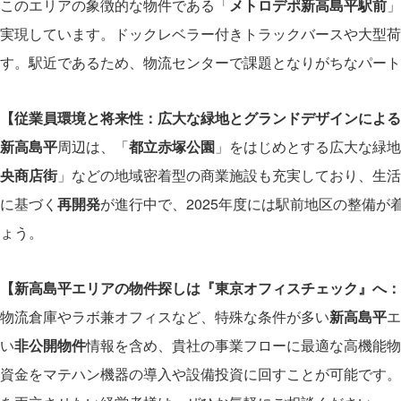
このエリアの象徴的な物件である「
メトロデポ新高島平駅前
」
実現しています。ドックレベラー付きトラックバースや大型荷
す。駅近であるため、物流センターで課題となりがちなパート
【従業員環境と将来性：広大な緑地とグランドデザインによる
新高島平
周辺は、「
都立赤塚公園
」をはじめとする広大な緑地
央商店街
」などの地域密着型の商業施設も充実しており、生活
に基づく
再開発
が進行中で、2025年度には駅前地区の整備
ょう。
【新高島平エリアの物件探しは『東京オフィスチェック』へ：
物流倉庫やラボ兼オフィスなど、特殊な条件が多い
新高島平
エ
い
非公開物件
情報を含め、貴社の事業フローに最適な高機能物
資金をマテハン機器の導入や設備投資に回すことが可能です。