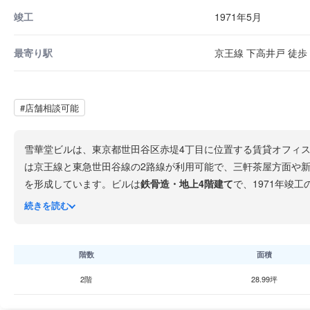
竣工
1971年5月
最寄り駅
京王線 下高井戸 徒歩 
#店舗相談可能
雪華堂ビルは、東京都世田谷区赤堤4丁目に位置する賃貸オフィ
は京王線と東急世田谷線の2路線が利用可能で、三軒茶屋方面や新
を形成しています。ビルは
鉄骨造・地上4階建て
で、1971年竣
サービス業など、地域密着型のビジネスを展開する企業に適した
続きを読む
階数
面積
2階
28.99坪