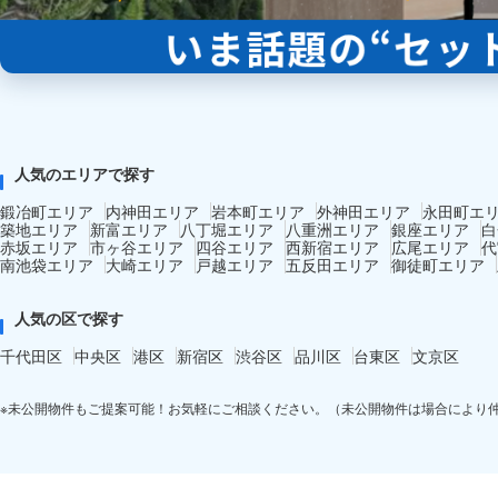
人気のエリアで探す
鍛冶町エリア
内神田エリア
岩本町エリア
外神田エリア
永田町エ
築地エリア
新富エリア
八丁堀エリア
八重洲エリア
銀座エリア
白
赤坂エリア
市ヶ谷エリア
四谷エリア
西新宿エリア
広尾エリア
代
南池袋エリア
大崎エリア
戸越エリア
五反田エリア
御徒町エリア
人気の区で探す
千代田区
中央区
港区
新宿区
渋谷区
品川区
台東区
文京区
※未公開物件もご提案可能！お気軽にご相談ください。（未公開物件は場合により