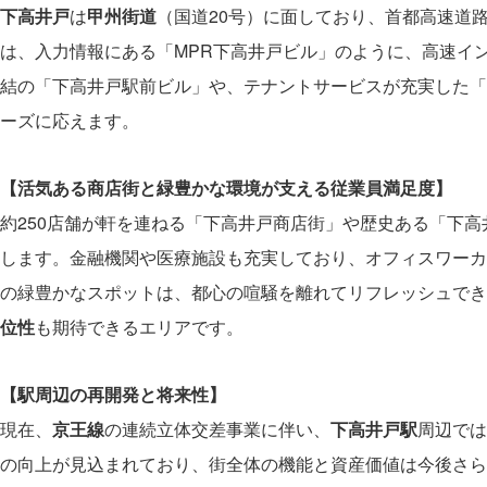
下高井戸
は
甲州街道
（国道20号）に面しており、首都高速道
は、入力情報にある「MPR下高井戸ビル」のように、高速イ
結の「下高井戸駅前ビル」や、テナントサービスが充実した「
ーズに応えます。
【活気ある商店街と緑豊かな環境が支える従業員満足度】
約250店舗が軒を連ねる「下高井戸商店街」や歴史ある「下
します。金融機関や医療施設も充実しており、オフィスワーカ
の緑豊かなスポットは、都心の喧騒を離れてリフレッシュでき
位性
も期待できるエリアです。
【駅周辺の再開発と将来性】
現在、
京王線
の連続立体交差事業に伴い、
下高井戸駅
周辺では
の向上が見込まれており、街全体の機能と資産価値は今後さら