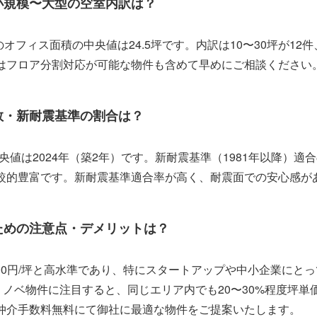
小規模〜大型の空室内訳は？
オフィス面積の中央値は24.5坪です。内訳は10〜30坪が12件
はフロア分割対応が可能な物件も含めて早めにご相談ください
数・新耐震基準の割合は？
は2024年（築2年）です。新耐震基準（1981年以降）適合の
比較的豊富です。新耐震基準適合率が高く、耐震面での安心感が
ための注意点・デメリットは？
900円/坪と高水準であり、特にスタートアップや中小企業にと
リノベ物件に注目すると、同じエリア内でも20〜30%程度坪
仲介手数料無料にて御社に最適な物件をご提案いたします。