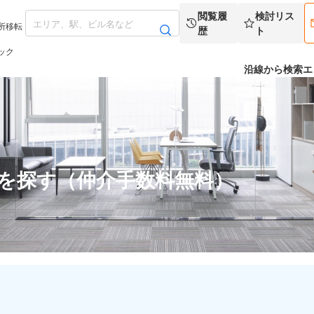
閲覧履
検討リス
所移転
歴
ト
ック
沿線から検索
エ
スを探す（仲介手数料無料）