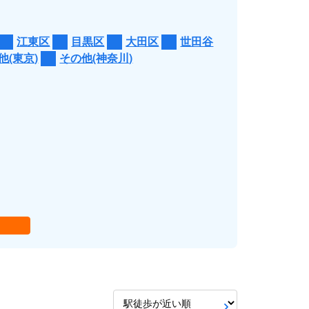
江東区
目黒区
大田区
世田谷
他(東京)
その他(神奈川)