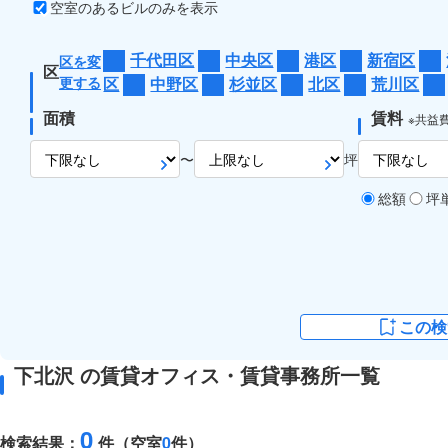
空室のあるビルのみを表示
千代田区
中央区
港区
新宿区
区を変
区
更する
区
中野区
杉並区
北区
荒川区
面積
賃料
※共益
〜
坪
総額
坪
この検
下北沢 の賃貸オフィス・賃貸事務所一覧
0
検索結果：
件（空室
0
件）