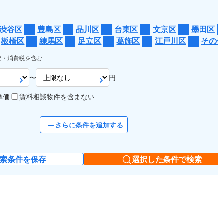
渋谷区
豊島区
品川区
台東区
文京区
墨田区
板橋区
練馬区
足立区
葛飾区
江戸川区
その
費・消費税を含む
〜
円
単価
賃料相談物件を含まない
さらに条件を追加する
索条件を保存
選択した条件で検索