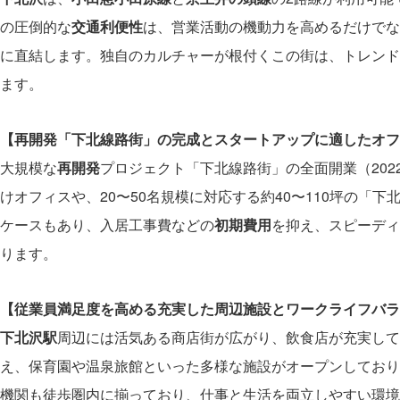
の圧倒的な
交通利便性
は、営業活動の機動力を高めるだけでな
に直結します。独自のカルチャーが根付くこの街は、トレンド
ます。
【再開発「下北線路街」の完成とスタートアップに適したオフ
大規模な
再開発
プロジェクト「下北線路街」の全面開業（202
けオフィスや、20〜50名規模に対応する約40〜110坪の
ケースもあり、入居工事費などの
初期費用
を抑え、スピーディ
ります。
【従業員満足度を高める充実した周辺施設とワークライフバラ
下北沢駅
周辺には活気ある商店街が広がり、飲食店が充実して
え、保育園や温泉旅館といった多様な施設がオープンしており
機関も徒歩圏内に揃っており、仕事と生活を両立しやすい環境