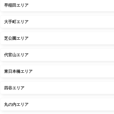
早稲田エリア
大手町エリア
芝公園エリア
代官山エリア
東日本橋エリア
四谷エリア
丸の内エリア