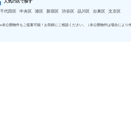
人気の区で探す
千代田区
中央区
港区
新宿区
渋谷区
品川区
台東区
文京区
※未公開物件もご提案可能！お気軽にご相談ください。（未公開物件は場合により