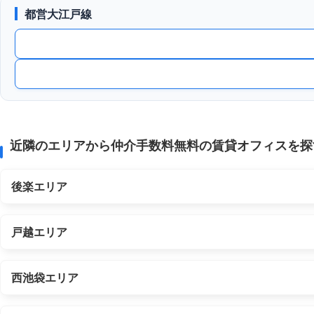
都営大江戸線
近隣のエリアから仲介手数料無料の賃貸オフィスを探
後楽エリア
戸越エリア
西池袋エリア