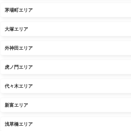
茅場町エリア
大塚エリア
外神田エリア
虎ノ門エリア
代々木エリア
新富エリア
浅草橋エリア