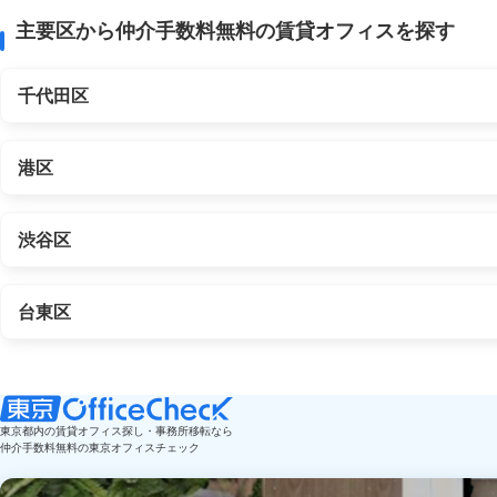
主要区から仲介手数料無料の賃貸オフィスを探す
千代田区
港区
渋谷区
台東区
東京都内の賃貸オフィス探し・事務所移転なら
仲介手数料無料の東京オフィスチェック