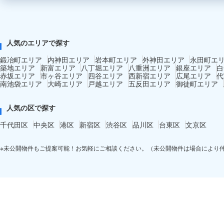
人気のエリアで探す
鍛冶町エリア
内神田エリア
岩本町エリア
外神田エリア
永田町エ
築地エリア
新富エリア
八丁堀エリア
八重洲エリア
銀座エリア
白
赤坂エリア
市ヶ谷エリア
四谷エリア
西新宿エリア
広尾エリア
代
南池袋エリア
大崎エリア
戸越エリア
五反田エリア
御徒町エリア
人気の区で探す
千代田区
中央区
港区
新宿区
渋谷区
品川区
台東区
文京区
※未公開物件もご提案可能！お気軽にご相談ください。（未公開物件は場合により