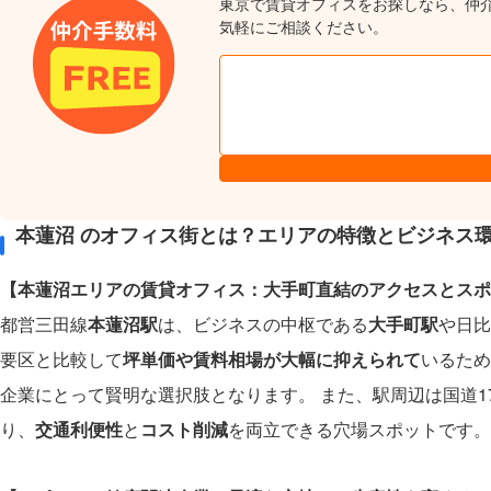
東京で賃貸オフィスをお探しなら、仲
気軽にご相談ください。
本蓮沼 のオフィス街とは？エリアの特徴とビジネス
【本蓮沼エリアの賃貸オフィス：大手町直結のアクセスとスポ
都営三田線
本蓮沼駅
は、ビジネスの中枢である
大手町駅
や日比
要区と比較して
坪単価や賃料相場が大幅に抑えられて
いるため
企業にとって賢明な選択肢となります。 また、駅周辺は国道
り、
交通利便性
と
コスト削減
を両立できる穴場スポットです。