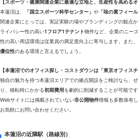
【スポーツ・健康関連企業に最適な立地と、生産性を高めるオ
本蓮沼は、
「国立スポーツ科学センター」
や
「味の素フィール
関連企業にとっては、実証実験の場やブランディングの観点か
ライバシー性の高い
1フロア1テナント
物件など、企業のニー
性の高い周辺環境は従業員の満足度向上に寄与します。また、
優位性
のある環境と言えるでしょう。
【本蓮沼でのオフィス探し・コストダウンは「東京オフィスチ
独自の魅力を持つ本蓮沼エリアでの拠点開設をご検討なら、ぜ
り、移転時にかかる
初期費用
を劇的に削減することが可能です
Webサイトには掲載されていない
非公開物件
情報も多数保有
お気軽にお問い合わせください。
本蓮沼の近隣駅（路線別）