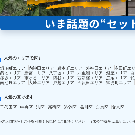
人気のエリアで探す
鍛冶町エリア
内神田エリア
岩本町エリア
外神田エリア
永田町エ
築地エリア
新富エリア
八丁堀エリア
八重洲エリア
銀座エリア
白
赤坂エリア
市ヶ谷エリア
四谷エリア
西新宿エリア
広尾エリア
代
南池袋エリア
大崎エリア
戸越エリア
五反田エリア
御徒町エリア
人気の区で探す
千代田区
中央区
港区
新宿区
渋谷区
品川区
台東区
文京区
※未公開物件もご提案可能！お気軽にご相談ください。（未公開物件は場合により