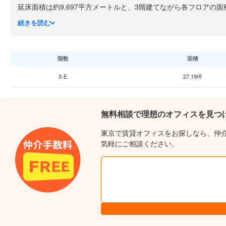
延床面積は約9,697平方メートルと、3階建てながら各フロア
したセキュリティ体制により、24時間安心して利用できる環境が
続きを読む
町屋は下町情緒が残る親しみやすいエリアで、周辺には飲食店や
リアへの移動もスムーズです。
階数
面積
3-E
27.19坪
無料相談で理想のオフィスを見つ
東京で賃貸オフィスをお探しなら、仲
気軽にご相談ください。