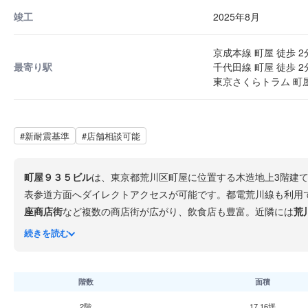
竣工
2025年8月
京成本線 町屋 徒歩 2
最寄り駅
千代田線 町屋 徒歩 2
東京さくらトラム 町屋
#新耐震基準
#店舗相談可能
町屋９３５ビル
は、東京都荒川区町屋に位置する木造地上3階建
表参道方面へダイレクトアクセスが可能です。都電荒川線も利用
座商店街
など複数の商店街が広がり、飲食店も豊富。近隣には
荒
す。
続きを読む
階数
面積
2階
17.16坪