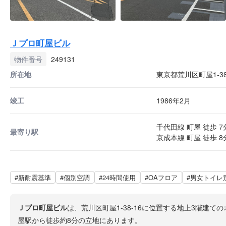
Ｊプロ町屋ビル
物件番号
249131
所在地
東京都荒川区町屋1-38
竣工
1986年2月
千代田線 町屋 徒歩 7
最寄り駅
京成本線 町屋 徒歩 8
#新耐震基準
#個別空調
#24時間使用
#OAフロア
#男女トイレ
Ｊプロ町屋ビル
は、荒川区町屋1-38-16に位置する地上3階建
屋駅から徒歩約8分の立地にあります。