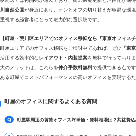
川自然公園
が身近にあり、オンとオフの切り替えが容易な環境
重視する経営者にとって魅力的な選択肢です。
【町屋・荒川区エリアでのオフィス移転なら『東京オフィスチ
町屋エリアでのオフィス移転をご検討中であれば、ぜひ
『東京
活用する効率的な
レイアウト・内装提案
を無料で行っておりま
大のメリットは、これらを
仲介手数料無料
で提供できる点です
ある町屋でコストパフォーマンスの高いオフィスを実現するた
町屋のオフィスに関するよくある質問
Q
町屋駅周辺の賃貸オフィス坪単価・賃料相場は？共益費込