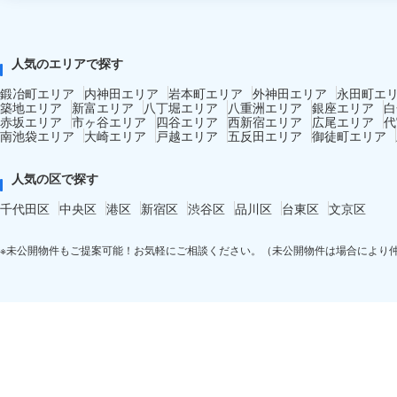
人気のエリアで探す
鍛冶町エリア
内神田エリア
岩本町エリア
外神田エリア
永田町エ
築地エリア
新富エリア
八丁堀エリア
八重洲エリア
銀座エリア
白
赤坂エリア
市ヶ谷エリア
四谷エリア
西新宿エリア
広尾エリア
代
南池袋エリア
大崎エリア
戸越エリア
五反田エリア
御徒町エリア
人気の区で探す
千代田区
中央区
港区
新宿区
渋谷区
品川区
台東区
文京区
※未公開物件もご提案可能！お気軽にご相談ください。（未公開物件は場合により