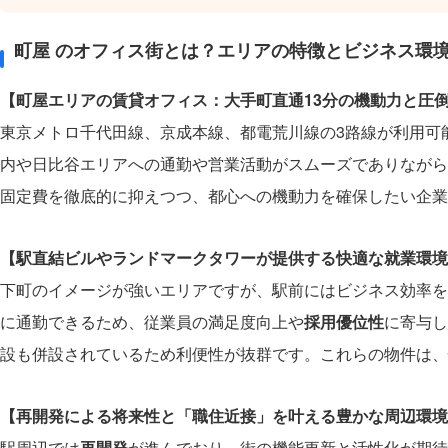
町屋 のオフィス街とは？エリアの特徴とビジネス環
【町屋エリアの賃貸オフィス：大手町直通13分の機動力と圧
東京メトロ千代田線、京成本線、都電荒川線の3路線が利用可
内や日比谷エリアへの通勤や営業活動がスムーズでありながら
固定費を徹底的に抑えつつ、都心への機動力を確保したい企業
【駅直結ビルやランドマークタワーが提供する快適な就業環境
下町のイメージが強いエリアですが、駅前にはビジネス効率を
に通勤できるため、従業員の満足度向上や
採用優位性
に寄与し
設も併設されているため利便性が抜群です。これらの物件は、
【再開発による将来性と「職住近接」を叶える豊かな周辺環境
駅周辺では
再開発
が進んでおり、街の機能更新と活性化が期待