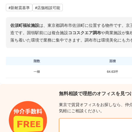
#新耐震基準
#店舗相談可能
佐須町福祉施設
は、東京都調布市佐須町に位置する物件です。京
造です。国領駅前には複合施設
ココスクエア調布
や商業施設が集
落ち着いた環境で業務に集中できます。調布市は環境美化にも力
階数
面積
一棟
64.63坪
無料相談で理想のオフィスを見つ
東京で賃貸オフィスをお探しなら、仲
気軽にご相談ください。