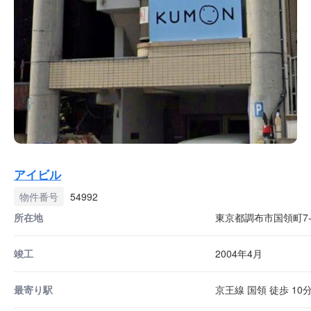
アイビル
物件番号
54992
所在地
東京都調布市国領町7-7
竣工
2004年4月
最寄り駅
京王線 国領 徒歩 10