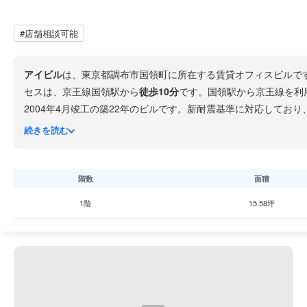
#店舗相談可能
アイビル
は、東京都調布市国領町に所在する賃貸オフィスビルです。
セスは、京王線国領駅から
徒歩10分
です。国領駅から京王線を利
2004年4月竣工の築22年のビルです。新耐震基準に対応して
ています。 国領駅前には
西友国領店
が駅からわずか54mの至近
続きを読む
ません。コンビニもセブン-イレブンやローソンが複数点在しています。 都心の喧騒を避けつつコストを抑えたオフィスを確保したいという課題を抱えている企業
し駅から徒歩10分とやや距離があるため、来客の多い業種の場
階数
面積
1階
15.58坪