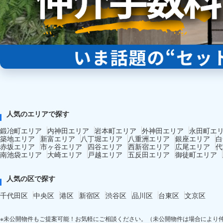
人気のエリアで探す
鍛冶町エリア
内神田エリア
岩本町エリア
外神田エリア
永田町エ
築地エリア
新富エリア
八丁堀エリア
八重洲エリア
銀座エリア
白
赤坂エリア
市ヶ谷エリア
四谷エリア
西新宿エリア
広尾エリア
代
南池袋エリア
大崎エリア
戸越エリア
五反田エリア
御徒町エリア
人気の区で探す
千代田区
中央区
港区
新宿区
渋谷区
品川区
台東区
文京区
※未公開物件もご提案可能！お気軽にご相談ください。（未公開物件は場合により