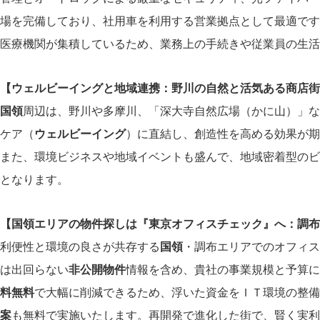
場を完備しており、社用車を利用する営業拠点として最適です
医療機関が集積しているため、業務上の手続きや従業員の生活
【ウェルビーイングと地域連携：野川の自然と活気ある商店街
国領
周辺は、野川や多摩川、「深大寺自然広場（かに山）」な
ケア（
ウェルビーイング
）に直結し、創造性を高める効果が期
また、環境ビジネスや地域イベントも盛んで、地域密着型のビ
となります。
【国領エリアの物件探しは『東京オフィスチェック』へ：調布
利便性と環境の良さが共存する
国領
・調布エリアでのオフィス
は出回らない
非公開物件
情報を含め、貴社の事業規模と予算に
料無料
で大幅に削減できるため、浮いた資金をＩＴ環境の整備
案
も無料で実施いたします。再開発で進化した街で、賢く実利