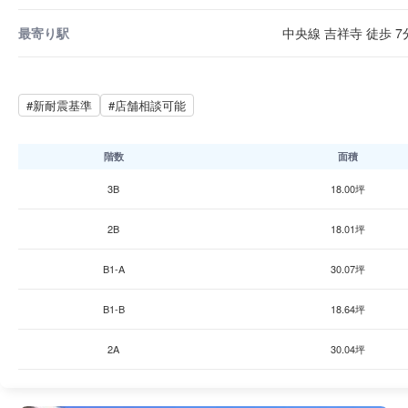
最寄り駅
中央線 吉祥寺 徒歩 7
#新耐震基準
#店舗相談可能
階数
面積
3B
18.00坪
2B
18.01坪
B1-A
30.07坪
B1-B
18.64坪
2A
30.04坪