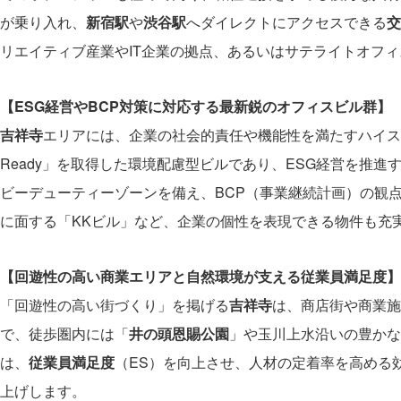
が乗り入れ、
新宿駅
や
渋谷駅
へダイレクトにアクセスできる
交
リエイティブ産業やIT企業の拠点、あるいはサテライトオフ
【ESG経営やBCP対策に対応する最新鋭のオフィスビル群】
吉祥寺
エリアには、企業の社会的責任や機能性を満たすハイスペ
Ready」を取得した環境配慮型ビルであり、ESG経営を推進
ビーデューティーゾーンを備え、BCP（事業継続計画）の観
に面する「KKビル」など、企業の個性を表現できる物件も充
【回遊性の高い商業エリアと自然環境が支える従業員満足度】
「回遊性の高い街づくり」を掲げる
吉祥寺
は、商店街や商業施
で、徒歩圏内には「
井の頭恩賜公園
」や玉川上水沿いの豊かな
は、
従業員満足度
（ES）を向上させ、人材の定着率を高める
上げします。