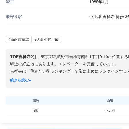
竣工
1985年1月
最寄り駅
中央線 吉祥寺 徒歩 3
#新耐震基準
#店舗相談可能
TOP吉祥寺2
は、東京都武蔵野市吉祥寺南町1丁目9-10に位置する
駅近の好立地にあります。エレベーターを完備しています。
吉祥寺は「住みたい街ランキング」で常に上位にランクインする
ニカ横丁など個性的な店舗が集積しています。
続きを読む
井の頭恩賜公園が徒歩圏内にあり、JR中央線で新宿駅まで約15
階数
面積
1階
27.72坪