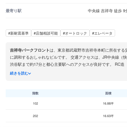
最寄り駅
中央線 吉祥寺 徒歩 9
#新耐震基準
#店舗相談可能
#オートロック
#エレベータ
吉祥寺パークフロント
は、東京都武蔵野市吉祥寺本町に所在する
に調和するおしゃれなビルです。 交通アクセスは、
渋谷駅まで約17分と都心主要駅へのアクセスが良好です。 RC造（鉄筋コンクリート造）の地上3階建てで、2015年9月竣工の築11年と比較的新しいビルです。エレベーター1基を
備え、グレーを基調としたモダンな外観にガラス張りの開放的な
続きを読む
応しています。 吉祥寺駅前には
コピス吉祥寺
をはじめとする大型
間に緑豊かな空間でリフレッシュすることも可能です。 デザイン性の高いオフィス環境でクリエイティブな業務を行いたいという課題を抱えている企業に最適です。ただし低層マ
ンションタイプのため、不特定多数の来客がある業種には向かな
階数
面積
102
16.88坪
202
16.63坪