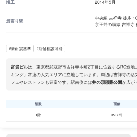
竣工
2014年5月
中央線 吉祥寺 徒歩 1
最寄り駅
京王井の頭線 吉祥寺 
#新耐震基準
#店舗相談可能
富貴ビル
は、東京都武蔵野市吉祥寺本町2丁目に位置するRC造地
キング」常連の人気エリアに立地しています。周辺は吉祥寺の活
フェやレストランも豊富です。駅南側には
井の頭恩賜公園
が広が
階数
面積
1階
35.08坪