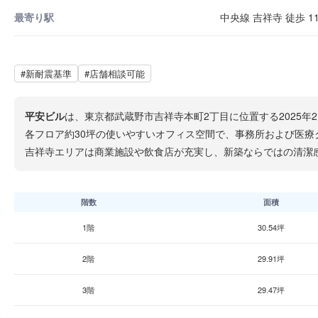
最寄り駅
中央線 吉祥寺 徒歩 1
#新耐震基準
#店舗相談可能
平安ビル
は、東京都武蔵野市吉祥寺本町2丁目に位置する2025年
各フロア約30坪の使いやすいオフィス空間で、事務所および医
吉祥寺エリアは商業施設や飲食店が充実し、新築ならではの清潔
階数
面積
1階
30.54坪
2階
29.91坪
3階
29.47坪