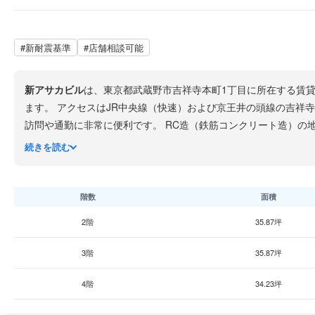
#新耐震基準
#店舗相談可能
新アサカビル
は、東京都武蔵野市吉祥寺本町1丁目に所在する賃
ます。 アクセスはJR中央線（快速）および京王井の頭線の吉祥
訪問や通勤に非常に便利です。 RC造（鉄筋コンクリート造）の地上7階・地下1階建てで、1991年1月竣工、築約35年です。新耐震基準に適合した建物で、耐震性に優れた安心の
続きを読む
設があり、ランチや日用品の買い物に困ることはありません。飲食店も和洋中と幅広いジャンルが揃っ
したいという課題を抱えている企業に最適です。ただし詳細な設
ます。
階数
面積
2階
35.87坪
3階
35.87坪
4階
34.23坪