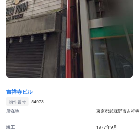
吉祥寺ビル
物件番号
54973
所在地
東京都武蔵野市吉祥寺本
竣工
1977年9月