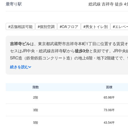
最寄り駅
総武線 吉祥寺 徒歩 4
#店舗相談可能
#個別空調
#OAフロア
#男女トイレ別
#エレベ
吉祥寺ビル
は、東京都武蔵野市吉祥寺本町1丁目に位置する賃貸オ
セスはJR中央・総武線吉祥寺駅から
徒歩3分
と良好です。JR中央
SRC造（鉄骨鉄筋コンクリート造）の地上6階・地下2階建てで、
続きを読む
トレ吉祥寺
も至近にあるため、日常的な買い物や来客時の飲食利用に非常に便利です。
を求める企業に最適です。ただし繁華街中心の立地であるため、
階数
面積
2階
65.98坪
3階
73.06坪
5階
43.54坪