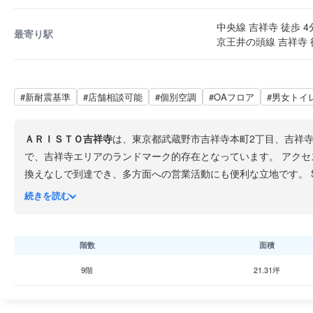
中央線 吉祥寺 徒歩 4
最寄り駅
京王井の頭線 吉祥寺 
#新耐震基準
#店舗相談可能
#個別空調
#OAフロア
#男女トイ
ＡＲＩＳＴＯ吉祥寺
は、東京都武蔵野市吉祥寺本町2丁目、吉祥寺
で、吉祥寺エ
換えなしで到達でき、多方面への営業活動にも便利な立地です。 S造（鉄骨造）の地上10階建てで、竣工は2024年3月、築約2年の新築物件です。エレベーター1基、個別空調、男
女別トイレを完備。各フロアでバルコニーの形状や大きさが異な
続きを読む
ています。
アトレ吉祥寺
や
吉祥寺サンロード商店街
が至近にあり
に高いエリアです。 ブランドイメージを重視するクリエイティブ企業やデザイン関連企業にとって、グッドデザイン賞受賞の洗練された外観は大きな訴求力となるでしょう。ただ
しエレベーターは1基のみのため、混雑時間帯の待ち時間につい
階数
面積
9階
21.31坪