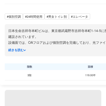
#個別空調
#24時間使用
#男女トイレ別
#エレベータ
日本生命吉祥寺本町ビルは、東京都武蔵野市吉祥寺本町1-14-5に
建設されています。
設備面では、OAフロアおよび個別空調を完備しており、光ファイ
管理も行われており、24時間利用可能なセキュリティ体制を整え
続きを読む
アクセスの利便性が特に優れており、JR中央線・総武線および京
急百貨店・パルコ・丸井といった大型商業施設が揃い、飲食店も
就業環境として高い利便性を誇ります。吉祥寺エリアを代表する
階数
面積
3階
119.00坪