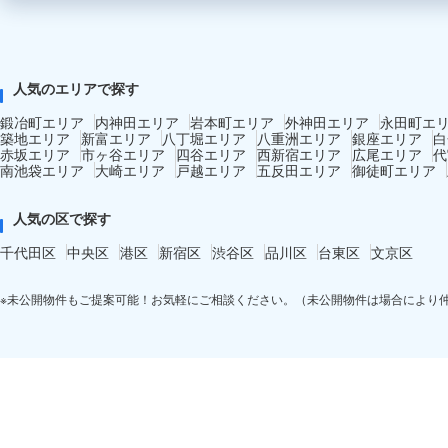
人気のエリアで探す
鍛冶町エリア
内神田エリア
岩本町エリア
外神田エリア
永田町エ
築地エリア
新富エリア
八丁堀エリア
八重洲エリア
銀座エリア
白
赤坂エリア
市ヶ谷エリア
四谷エリア
西新宿エリア
広尾エリア
代
南池袋エリア
大崎エリア
戸越エリア
五反田エリア
御徒町エリア
人気の区で探す
千代田区
中央区
港区
新宿区
渋谷区
品川区
台東区
文京区
※未公開物件もご提案可能！お気軽にご相談ください。（未公開物件は場合により