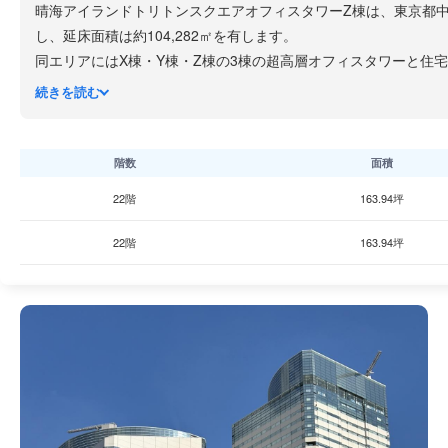
晴海アイランドトリトンスクエアオフィスタワーZ棟は、東京都中央
し、延床面積は約104,282㎡を有します。
同エリアにはX棟・Y棟・Z棟の3棟の超高層オフィスタワーと住
棟として位置づけられています。オフィス・商業・住宅機能が集
続きを読む
アクセスは都営大江戸線「勝どき」駅から徒歩約4分、東京メト
基準階の貸室面積は約600坪（約1,984㎡）で、無柱の開放的な空
500kg/㎡）に対応しており、多様なレイアウトに柔軟に対応でき
階数
面積
耐震性能については、地下約30mの強固な地盤に直接支持された
22階
163.94坪
る設計となっています。
1・2階の商業フロアにはコンビニ・飲食店・スーパー・郵便局
22階
163.94坪