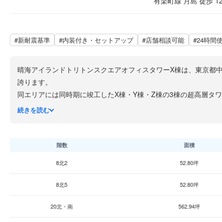
有楽町線 月島 徒歩 1
#新耐震基準
#内装付き・セットアップ
#店舗相談可能
#24時間
晴海アイランドトリトンスクエアオフィスタワーX棟は、東京都中央区
誇ります。
同エリアには同時期に竣工したX棟・Y棟・Z棟の3棟の超高層タ
業・住宅が一体となった湾岸ビジネスゾーンとして晴海エリアの
続きを読む
アクセスは都営大江戸線「勝どき」駅から徒歩約6分、東京メト
リッジ」を経由してスムーズにビルまでアクセスできます。
基準階の貸室面積は約600坪で、柱のない開放的な無柱空間が確保され
階数
面積
耐震性能においては、超高層建築として日本で初めて「被害レベ
8北2
52.80坪
「連結制御ブリッジ」による制振構造を備えており、地下約30m
2024年には竣工以来初の大規模リニューアルが実施され、入居企
8北5
52.80坪
ニ・飲食店・スーパー・郵便局・ドラッグストア・クリニックな
20北・南
562.94坪