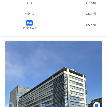
21北
219.10坪
44北+ｺｱ
227.17坪
新着
227.17坪
44-北＋コア