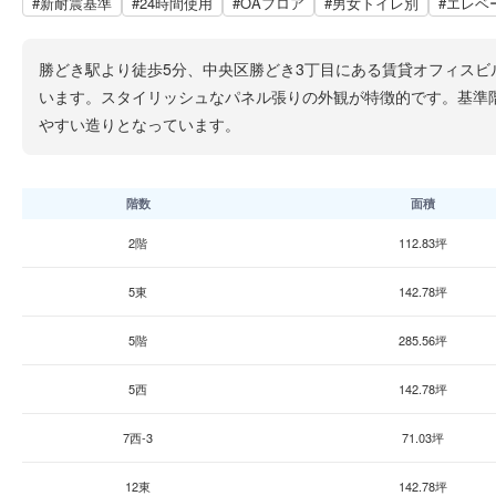
#新耐震基準
#24時間使用
#OAフロア
#男女トイレ別
#エレベ
勝どき駅より徒歩5分、中央区勝どき3丁目にある賃貸オフィスビル
います。スタイリッシュなパネル張りの外観が特徴的です。基準階
やすい造りとなっています。
階数
面積
2階
112.83坪
5東
142.78坪
5階
285.56坪
5西
142.78坪
7西-3
71.03坪
12東
142.78坪