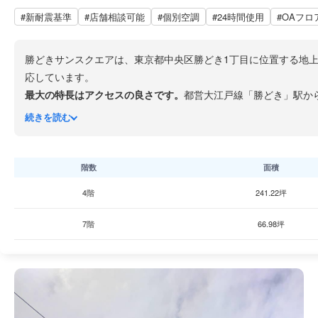
#新耐震基準
#店舗相談可能
#個別空調
#24時間使用
#OAフロ
勝どきサンスクエアは、東京都中央区勝どき1丁目に位置する地上1
応しています。
最大の特長はアクセスの良さです。
都営大江戸線「勝どき」駅か
できます。
続きを読む
オフィスフロアの基準階面積は約241坪（約797㎡）で、天井高
有人警備と個別空調も備えています。
ビルは晴海通りと清澄通りの交差点角地に位置し、視認性が高い
階数
面積
生活利便性の高い環境が整っています。上層階（10〜16階）は
4階
241.22坪
す。
勝どきエリアは近年タワーマンションの建設が相次ぎ人口が増加
7階
66.98坪
整った立地です。