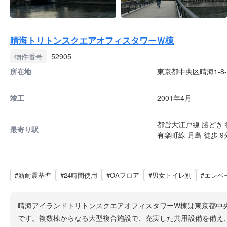
晴海トリトンスクエアオフィスタワーＷ棟
物件番号
52905
所在地
東京都中央区晴海1-8-
竣工
2001年4月
都営大江戸線 勝どき 
最寄り駅
有楽町線 月島 徒歩 9
#新耐震基準
#24時間使用
#OAフロア
#男女トイレ別
#エレベ
晴海アイランドトリトンスクエアオフィスタワーW棟は東京都中央区
です。複数棟からなる大型複合施設で、充実した共用設備を備え