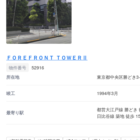
ＦＯＲＥＦＲＯＮＴ ＴＯＷＥＲⅡ
物件番号
52916
所在地
東京都中央区勝どき3-1
竣工
1994年3月
都営大江戸線 勝どき 
最寄り駅
日比谷線 築地 徒歩 1