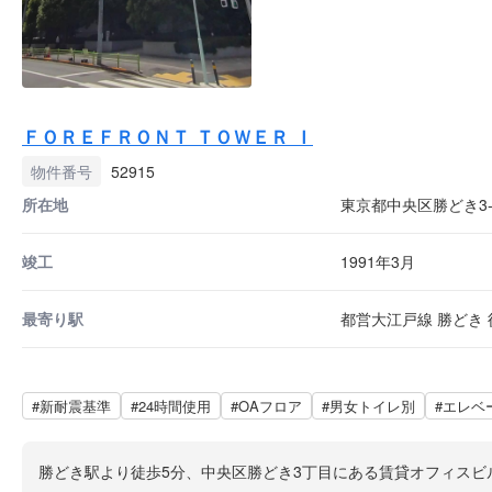
ＦＯＲＥＦＲＯＮＴ ＴＯＷＥＲ Ｉ
物件番号
52915
所在地
東京都中央区勝どき3-1
竣工
1991年3月
最寄り駅
都営大江戸線 勝どき 
#新耐震基準
#24時間使用
#OAフロア
#男女トイレ別
#エレベ
勝どき駅より徒歩5分、中央区勝どき3丁目にある賃貸オフィスビル