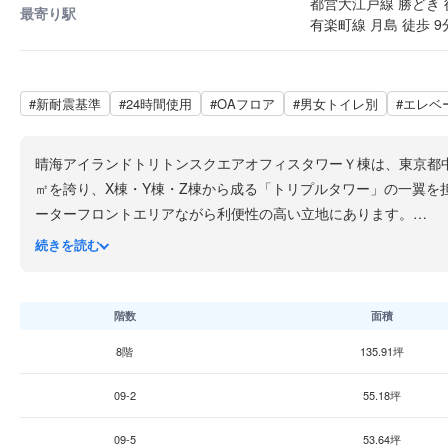
都営大江戸線 勝どき 
最寄り駅
有楽町線 月島 徒歩 9
#新耐震基準
#24時間使用
#OAフロア
#男女トイレ別
#エレベ
晴海アイランドトリトンスクエアオフィスタワーＹ棟は、東京都中央
㎡を誇り、X棟・Y棟・Z棟から成る「トリプルタワー」の一翼を
ーターフロントエリアながら利便性の高い立地にあります。
基準階貸室面積は約1,996㎡（約604坪）という大規模な無柱空
続きを読む
方式を採用し、テナントごとの細かな温度管理が可能です。エレ
構造面では、3棟のオフィスタワーを制振装置で連結する「連結
置）を配置し、地震・暴風といった水平方向の力に対して高い耐震
階数
面積
ドリーダーにより入退室管理を徹底。防災センターではビルオート
8階
135.91坪
施設全体では約60店舗のショップとレストランが入居する商業
ォーターフロントの開放感ある環境で、働く人の日常をサポート
09-2
55.18坪
09-5
53.64坪