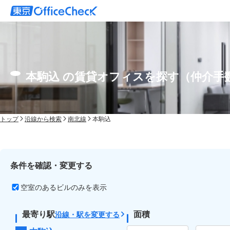
本駒込 の賃貸オフィスを探す（仲介手
トップ
沿線から検索
南北線
本駒込
条件を確認・変更する
空室のあるビルのみを表示
最寄り駅
面積
沿線・駅を変更する