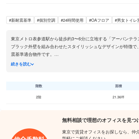
#新耐震基準
#個別空調
#24時間使用
#OAフロア
#男女トイレ
東京メトロ表参道駅から徒歩約3〜6分に立地する「アーバンテラ
ブラック外壁を組み合わせたスタイリッシュなデザインが特徴で、
震基準適合物件です。
表参道駅は銀座線・半蔵門線・千代田線の3路線が乗り入れてお
続きを読む
ブランドショップ・高級飲食店・カフェが集積するトレンド発信
周辺の神宮前5丁目エリアには食べログ掲載だけで140店超のラ
外苑いちょう並木など緑豊かな環境も近く、企業のブランドイメ
階数
面積
2階
21.36坪
無料相談で理想のオフィスを見つ
東京で賃貸オフィスをお探しなら、仲
気軽にご相談ください。