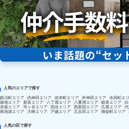
人気のエリアで探す
鍛冶町エリア
内神田エリア
岩本町エリア
外神田エリア
永田町エ
築地エリア
新富エリア
八丁堀エリア
八重洲エリア
銀座エリア
白
赤坂エリア
市ヶ谷エリア
四谷エリア
西新宿エリア
広尾エリア
代
南池袋エリア
大崎エリア
戸越エリア
五反田エリア
御徒町エリア
人気の区で探す