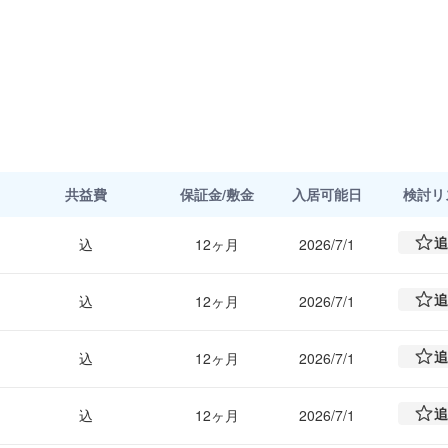
境を両立した魅力的な立地です。
共益費
保証金/敷金
入居可能日
検討
リ
追
込
12ヶ月
2026/7/1
追
込
12ヶ月
2026/7/1
追
込
12ヶ月
2026/7/1
追
込
12ヶ月
2026/7/1