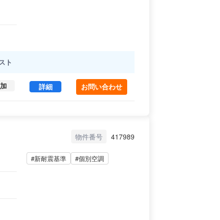
スト
加
Ｔ＆Ａビル B1~1 (249.12㎡) ｜渋谷区 の賃貸オ
詳細
お問い合わせ
物件番号
417989
#新耐震基準
#個別空調