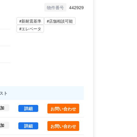
物件番号
442929
#新耐震基準
#店舗相談可能
#エレベータ
スト
加
ＣＡＳＣＡＤＥ ＨＡＲＡＪＵＫＵ（増築棟） B1-1 (
詳細
お問い合わせ
加
ＣＡＳＣＡＤＥ ＨＡＲＡＪＵＫＵ（増築棟） B1-2 (
詳細
お問い合わせ