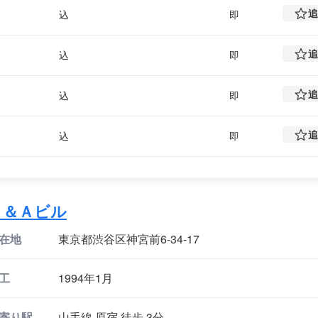
追
込
即
追
込
即
追
込
即
追
込
即
Ｔ＆Ａビル
在地
東京都渋谷区神宮前6-34-17
工
1994年1月
寄り駅
山手線 原宿 徒歩 3分