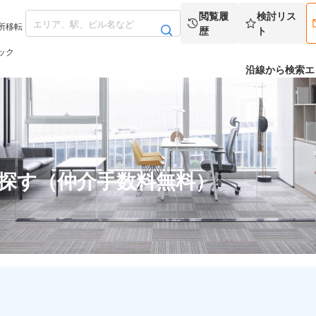
閲覧履
検討リス
所移転
歴
ト
ック
沿線から検索
エ
を探す（仲介手数料無料）