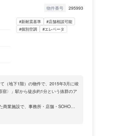
物件番号
295993
#新耐震基準
#店舗相談可能
#個別空調
#エレベータ
て（地下1階）の物件で、2015年3月に竣
原宿〉」駅から徒歩約1分という抜群のア
発された商業施設で、事務所・店舗・SOHOな
から注目を集めるエリアで、竹下通りや
隣接しており、都会的な利便性と自然環