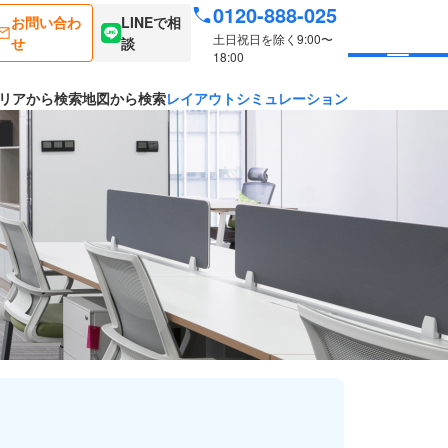
0120-888-025
お問い合わ
LINEで相
土日祝日を除く9:00〜
せ
談
18:00
リアから検索
地図から検索
レイアウトシミュレーション