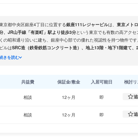
東京都中央区銀座4丁目に位置する
銀座111レジャービル
は、
東京メトロ
分、JR山手線「有楽町」駅より徒歩3分
という東京でも有数の高アクセ
くの昭和通り沿いに建ち、銀座中心部での優れた視認性を持つ物件です
ビルは
SRC造（鉄骨鉄筋コンクリート造）、地上13階・地下1階建て、2
は約1,402坪、エレベーターは
3基
を設置しており24時間の利用が可能
続きを読む
銀座4丁目エリアは、三越・伊東屋・和光など老舗百貨店・名店が集積
ス街です。中央通り沿いには国内外の大手企業が拠点を置き、ブランド
にとって最高の立地のひとつです。飲食店・接待施設・金融機関なども
共益費
保証金/敷金
入居可能日
検討
リ
ンをサポートする環境が整っています。銀座でのブランドある住所を求
追
相談
12ヶ月
即
追
相談
12ヶ月
即