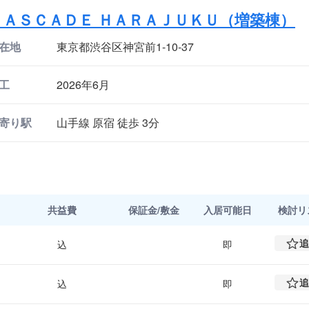
ＣＡＳＣＡＤＥ ＨＡＲＡＪＵＫＵ（増築棟）
在地
東京都渋谷区神宮前1-10-37
工
2026年6月
寄り駅
山手線 原宿 徒歩 3分
共益費
保証金/敷金
入居可能日
検討
リ
追
込
即
追
込
即