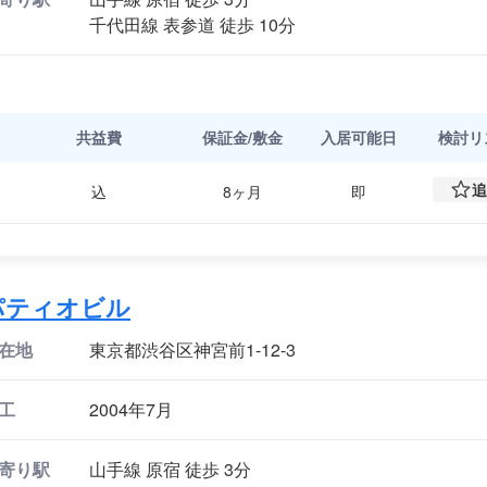
千代田線 表参道 徒歩 10分
共益費
保証金/敷金
入居可能日
検討
リ
追
込
8ヶ月
即
パティオビル
在地
東京都渋谷区神宮前1-12-3
工
2004年7月
寄り駅
山手線 原宿 徒歩 3分