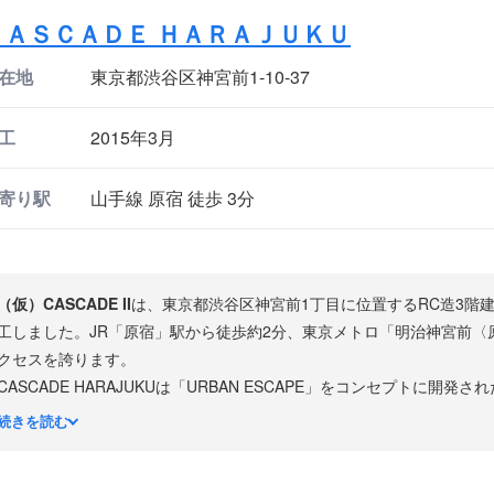
ＣＡＳＣＡＤＥ ＨＡＲＡＪＵＫＵ
在地
東京都渋谷区神宮前1-10-37
工
2015年3月
寄り駅
山手線 原宿 徒歩 3分
（仮）CASCADE II
は、東京都渋谷区神宮前1丁目に位置するRC造3階建
工しました。JR「原宿」駅から徒歩約2分、東京メトロ「明治神宮前〈
クセスを誇ります。
CASCADE HARAJUKUは「URBAN ESCAPE」をコンセプトに開
ど多様な用途に対応可能です。
続きを読む
原宿・表参道エリアはファッション・カルチャーの発信地として国内外
表参道ヒルズなど商業施設が集積しています。明治神宮の豊かな緑にも