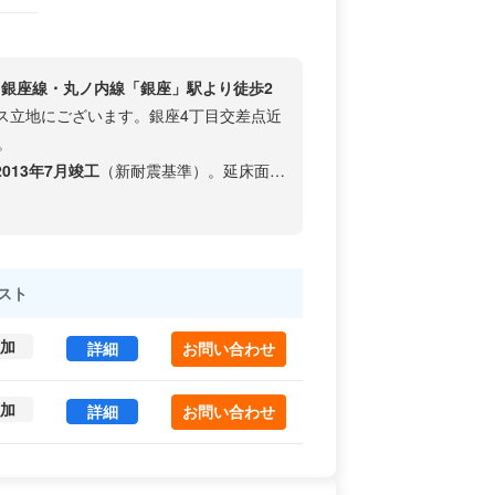
銀座線・丸ノ内線「銀座」駅より徒歩2
ス立地にございます。銀座4丁目交差点近
。
013年7月竣工
（新耐震基準）。延床面積
です。
する東京を代表するショッピング・ビジネ
イメージを重視した事業展開を行う企業
充実しており、ビジネスのあらゆるシー
スト
める企業様に注目の物件です。
加
パティオビル 一棟 (291.5㎡) ｜渋谷区 の賃貸オフ
詳細
お問い合わせ
加
パティオビル 一棟 (291.5㎡) ｜渋谷区 の賃貸オフ
詳細
お問い合わせ