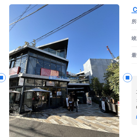
所
竣
最