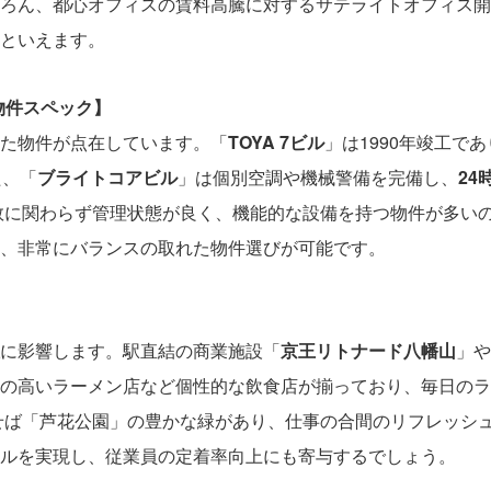
ろん、都心オフィスの賃料高騰に対するサテライトオフィス開
といえます。
物件スペック】
た物件が点在しています。「
TOYA 7ビル
」は1990年竣工で
た、「
ブライトコアビル
」は個別空調や機械警備を完備し、
24
数に関わらず管理状態が良く、機能的な設備を持つ物件が多い
、非常にバランスの取れた物件選びが可能です。
に影響します。駅直結の商業施設「
京王リトナード八幡山
」や
の高いラーメン店など個性的な飲食店が揃っており、毎日のラ
せば「芦花公園」の豊かな緑があり、仕事の合間のリフレッシ
ルを実現し、従業員の定着率向上にも寄与するでしょう。