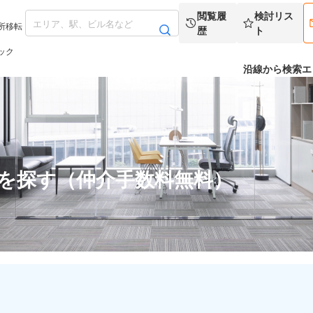
閲覧履
検討リス
所移転
歴
ト
ック
沿線から検索
エ
スを探す（仲介手数料無料）