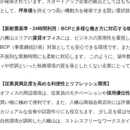
が確保されています。スタートアップ企業の拠点としてはもち
として、
坪単価
を抑えつつ高い機動力を確保できる賢い選択肢
【新耐震基準・24時間利用：BCPと多様な働き方に対応する
八幡山エリアの
賃貸オフィス
には、ビジネスの実用性を重視し
BCP（事業継続計画）対策としても安心できる環境です。ま
不規則な業務時間にも柔軟に対応します。 このように、築年
ィや空調といった執務環境の質を落としたくない企業にとって
【従業員満足度を高める利便性とリフレッシュ環境】
オフィスの周辺環境は、従業員のモチベーションや
採用優位性
買い物に極めて便利です。また、八幡山商福会商店街には評価
カジュアルな会食や話題作りにも役立ちます。 少し足を延ば
自然環境が調和した八幡山は、ストレスフリーなワークスタイ