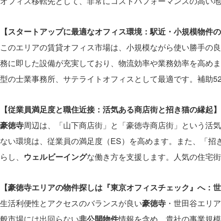
オフィス移転先として、非常にコストパフォーマンスの高い地
【スタートアップに最適なオフィス環境：駅近・小規模物件の
このエリアの賃貸オフィス市場は、小規模ながら使い勝手の良
務に即した設備が充実しており、物流効率や業務効率を高めま
型の士業事務所、サテライトオフィスとして最適です。補助5
【従業員満足度と職住近接：活気ある商店街と招き猫の縁起】
豪徳寺
周辺は、「山下商店街」と「豪徳寺商店街」という活気
ない環境は、従業員の満足度（ES）を高めます。また、「招
らし、
ウェルビーイング
な働き方を支援します。人気の住宅街
【豪徳寺エリアの物件探しは『東京オフィスチェック』へ：世
生活利便性とアクセスのバランスが良い
豪徳寺
・世田谷エリア
般市場には出回らない
非公開物件
情報を含め、貴社の事業規模