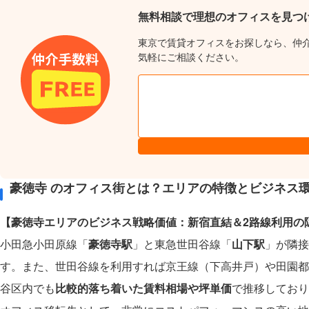
無料相談で理想のオフィスを見つ
東京で賃貸オフィスをお探しなら、仲
気軽にご相談ください。
豪徳寺 のオフィス街とは？エリアの特徴とビジネス
【豪徳寺エリアのビジネス戦略価値：新宿直結＆2路線利用の
小田急小田原線「
豪徳寺駅
」と東急世田谷線「
山下駅
」が隣接
す。また、世田谷線を利用すれば京王線（下高井戸）や田園都
谷区内でも
比較的落ち着いた賃料相場や坪単価
で推移しており