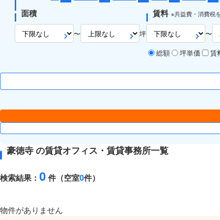
面積
賃料
※共益費・消費税
〜
坪
〜
総額
坪単価
賃
豪徳寺 の賃貸オフィス・賃貸事務所一覧
0
検索結果：
件（空室
0
件）
物件がありません