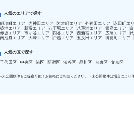
人気のエリアで探す
鍛冶町エリア
内神田エリア
岩本町エリア
外神田エリア
永田町エ
築地エリア
新富エリア
八丁堀エリア
八重洲エリア
銀座エリア
白
赤坂エリア
市ヶ谷エリア
四谷エリア
西新宿エリア
広尾エリア
代
南池袋エリア
大崎エリア
戸越エリア
五反田エリア
御徒町エリア
人気の区で探す
千代田区
中央区
港区
新宿区
渋谷区
品川区
台東区
文京区
※未公開物件もご提案可能！お気軽にご相談ください。（未公開物件は場合により