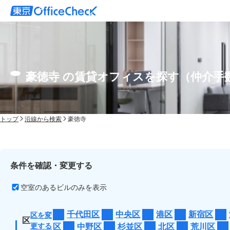
豪徳寺 の賃貸オフィスを探す（仲介手
トップ
沿線から検索
豪徳寺
条件を確認・変更する
空室のあるビルのみを表示
千代田区
中央区
港区
新宿区
区を変
区
更する
区
中野区
杉並区
北区
荒川区