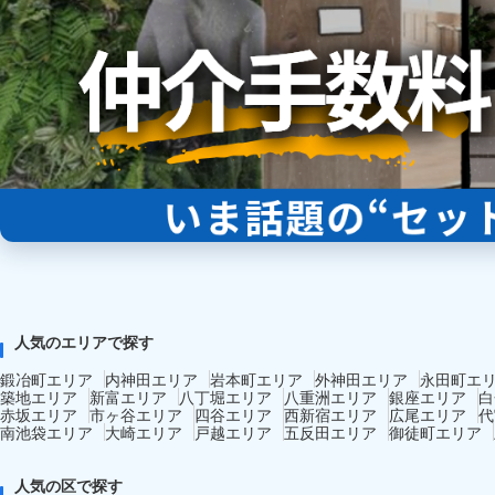
人気のエリアで探す
鍛冶町エリア
内神田エリア
岩本町エリア
外神田エリア
永田町エ
築地エリア
新富エリア
八丁堀エリア
八重洲エリア
銀座エリア
白
赤坂エリア
市ヶ谷エリア
四谷エリア
西新宿エリア
広尾エリア
代
南池袋エリア
大崎エリア
戸越エリア
五反田エリア
御徒町エリア
人気の区で探す