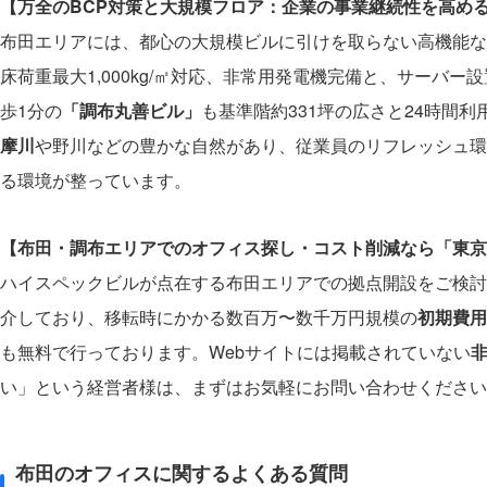
【万全のBCP対策と大規模フロア：企業の事業継続性を高め
布田エリアには、都心の大規模ビルに引けを取らない高機能な
床荷重最大1,000kg/㎡対応、非常用発電機完備と、サーバー
歩1分の
「調布丸善ビル」
も基準階約331坪の広さと24時間
摩川
や野川などの豊かな自然があり、従業員のリフレッシュ環
る環境が整っています。
【布田・調布エリアでのオフィス探し・コスト削減なら「東京
ハイスペックビルが点在する布田エリアでの拠点開設をご検討
介しており、移転時にかかる数百万〜数千万円規模の
初期費用
も無料で行っております。Webサイトには掲載されていない
い」という経営者様は、まずはお気軽にお問い合わせください
布田のオフィスに関するよくある質問