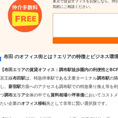
東京で賃貸オフィスをお探しなら、仲
気軽にご相談ください。
布田 のオフィス街とは？エリアの特徴とビジネス環
【布田エリアの賃貸オフィス：調布駅徒歩圏内の利便性とBC
京王線
布田駅
は、特急停車駅である主要ターミナル
調布駅
の隣
し、
新宿駅
方面へのアクセスも調布駅での特急乗り換え等を利
つ
調布エリア
全体の中でも
賃料相場
や
坪単価
においてコストメ
たい企業の
オフィス移転
先として非常に賢い選択肢です。