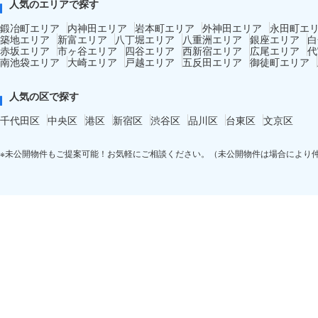
人気のエリアで探す
鍛冶町エリア
内神田エリア
岩本町エリア
外神田エリア
永田町エ
築地エリア
新富エリア
八丁堀エリア
八重洲エリア
銀座エリア
白
赤坂エリア
市ヶ谷エリア
四谷エリア
西新宿エリア
広尾エリア
代
南池袋エリア
大崎エリア
戸越エリア
五反田エリア
御徒町エリア
人気の区で探す
千代田区
中央区
港区
新宿区
渋谷区
品川区
台東区
文京区
※未公開物件もご提案可能！お気軽にご相談ください。（未公開物件は場合により