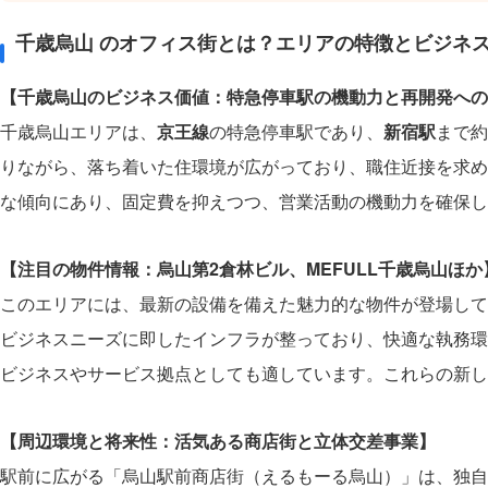
千歳烏山 のオフィス街とは？エリアの特徴とビジネ
【千歳烏山のビジネス価値：特急停車駅の機動力と再開発への
千歳烏山エリアは、
京王線
の特急停車駅であり、
新宿駅
まで約
りながら、落ち着いた住環境が広がっており、職住近接を求め
な傾向にあり、固定費を抑えつつ、営業活動の機動力を確保し
【注目の物件情報：烏山第2倉林ビル、MEFULL千歳烏山ほか
このエリアには、最新の設備を備えた魅力的な物件が登場してい
ビジネスニーズに即したインフラが整っており、快適な執務環
ビジネスやサービス拠点としても適しています。これらの新し
【周辺環境と将来性：活気ある商店街と立体交差事業】
駅前に広がる「烏山駅前商店街（えるもーる烏山）」は、独自