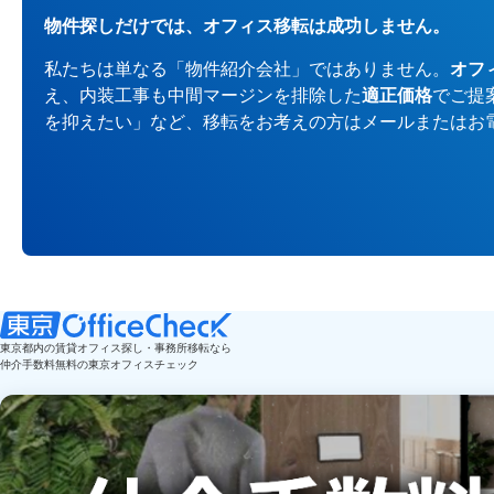
物件探しだけでは、オフィス移転は成功しません。
私たちは単なる「物件紹介会社」ではありません。
オフ
え、内装工事も中間マージンを排除した
適正価格
でご提
を抑えたい」など、移転をお考えの方はメールまたはお
東京都内の賃貸オフィス探し・事務所移転なら
仲介手数料無料の東京オフィスチェック