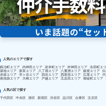
人気のエリアで探す
鍛冶町エリア
内神田エリア
岩本町エリア
外神田エリア
永田町エ
築地エリア
新富エリア
八丁堀エリア
八重洲エリア
銀座エリア
白
赤坂エリア
市ヶ谷エリア
四谷エリア
西新宿エリア
広尾エリア
代
南池袋エリア
大崎エリア
戸越エリア
五反田エリア
御徒町エリア
人気の区で探す
千代田区
中央区
港区
新宿区
渋谷区
品川区
台東区
文京区