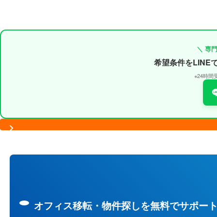
＼ 専
希望条件をLIN
※24時
オフィス移転・物件探しを無料でサポー