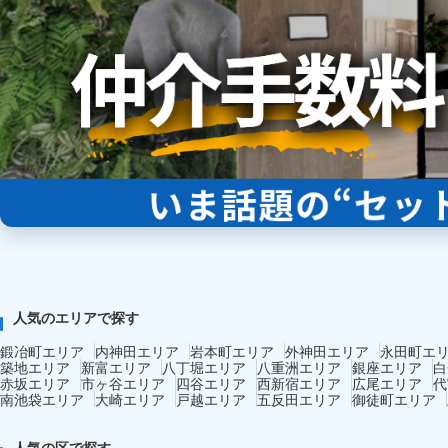
人気のエリアで探す
鍛冶町エリア
内神田エリア
岩本町エリア
外神田エリア
永田町エ
築地エリア
新富エリア
八丁堀エリア
八重洲エリア
銀座エリア
白
赤坂エリア
市ヶ谷エリア
四谷エリア
西新宿エリア
広尾エリア
代
南池袋エリア
大崎エリア
戸越エリア
五反田エリア
御徒町エリア
人気の区で探す