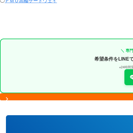
◯
ＰＭＯ高輪ゲートウェイ
＼ 専
希望条件をLIN
※24時